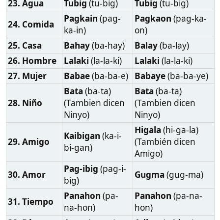
Pag-ibig
(pag-i-
30. Amor
Gugma
(gug-ma)
big)
Panahon
(pa-
Panahon
(pa-na-
31. Tiempo
na-hon)
hon)
32. Día
Araw
(a-raw)
Adlaw
(ad-law)
33. Noche
Gabi
(ga-bi)
Gabii
(ga-bi-i)
Trabaho
(tra-ba-
34. Trabajo
Trabaho
(tra-ba-jo)
jo)
35. Dinero
Pera
(pe-ra)
Kwarta
(kwar-ta)
Lungsod
(lung-
36. Ciudad
Siyudad
(si-yu-dad)
sod)
Paaralan
(pa-a-
Eskwela
(es-kwe-
37. Escuela
ra-lan)
la)
38. Libro
Libro
(li-bro)
Libro
(li-bro)
Musika
(mu-si-
39. Música
Musika
(mu-si-ka)
ka)
Masaya
(ma-sa-
Malipayon
(ma-li-
40. Feliz
ya)
pa-yon)