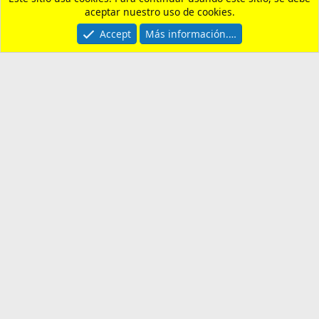
Contactarnos
Términos y reglas
Privacy policy
Ayuda
Portal
R
S
S
®
Community platform by XenForo
© 2010-2026 XenForo Ltd.
¿Necesitas un seguro de
viaje?
Entra aquí y revisa nuestras
recomendaciones. Usando nuestro enlace,
apoyas al foro y al canal.
Cómo Apoyar al Canal
Descubre las formas de ayudar a "Un Español
en Filipinas" a seguir creando contenido.