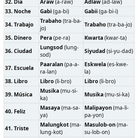
Malungkot
(ma-
Masulob-on
(ma-
41. Triste
lung-kot)
su-lob-on)
42. Grande
Malaki
(ma-la-ki)
Dako
(da-ko)
43. Pequeño
Maliit
(ma-li-it)
Gamay
(ga-may)
Mabuti
(ma-bu-
44. Bueno
Maayo
(ma-a-yo)
ti)
Masama
(ma-
45. Malo
Dautan
(da-u-tan)
sa-ma)
46. Nuevo
Bago
(ba-go)
Bag-o
(bag-o)
47. Viejo
Luma
(lu-ma)
Da’an
(da-an)
Mabilis
(ma-bi-
48. Rápido
Paspas
(pas-pas)
lis)
Mabagal
(ma-
49. Lento
Hinay
(hi-nay)
ba-gal)
Maliwanag
(ma-
50. Claro
Hayag
(ha-yag)
li-wa-nag)
Madilim
(ma-di-
51. Oscuro
Ngitngit
(ngit-ngit)
lim)