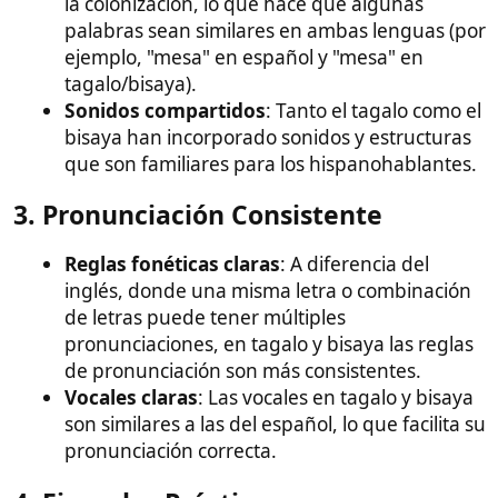
Pagkain
(pag-ka-
Comida
Pagkaon
(pag-ka-on)
in)
Masaya
(ma-sa-
Feliz
Malipay
(ma-li-pay)
ya)
Libro
Libro
(li-bro)
Libro
(li-bro)
Como se puede observar en los ejemplos anteriores,
la pronunciación de las palabras en tagalo y bisaya
sigue de cerca su ortografía, lo que facilita la lectura
para quienes están familiarizados con el alfabeto
español.
Consideraciones Adicionales
Diacríticos
: Aunque el tagalo moderno utiliza
principalmente el alfabeto latino estándar,
algunas palabras pueden incluir diacríticos
para indicar tonos o énfasis, pero esto es
menos común y generalmente no afecta
significativamente la pronunciación para un
hispanohablante.