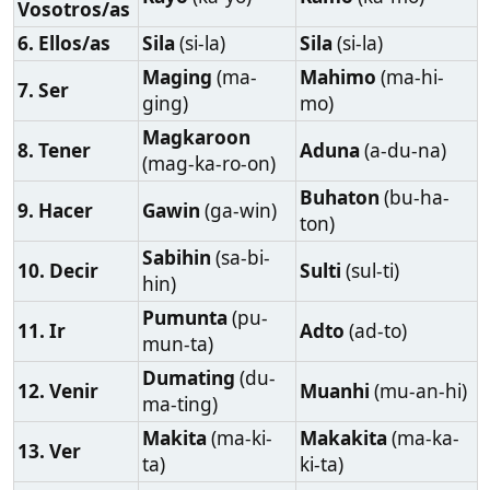
ton)
Sabihin
(sa-bi-
10. Decir
Sulti
(sul-ti)
hin)
Pumunta
(pu-
11. Ir
Adto
(ad-to)
mun-ta)
Dumating
(du-
12. Venir
Muanhi
(mu-an-hi)
ma-ting)
Makita
(ma-ki-
Makakita
(ma-ka-
13. Ver
ta)
ki-ta)
Magbigay
(mag-
14. Dar
Hatag
(ha-tag)
bi-gay)
Malaman
(ma-
15. Saber
Hibalo
(hi-ba-lo)
la-man)
16. Querer
Gusto
(gus-to)
Gusto
(gus-to)
Dumating
(du-
17. Llegar
Maabot
(ma-a-bot)
ma-ting)
Mangyari
Mahitabo
(ma-hi-
18. Pasar
(mang-ya-ri)
ta-bo)
Iwanan
(i-wa-