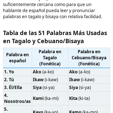
en Tagalo y Cebuano/Bisaya
Palabra en
Palabra en
Palabra en
Tagalo
Cebuano/Bisaya
español
(Fonética)
(Fonética)
1. Yo
Ako
(a-ko)
Ako
(a-ko)
2. Tú
Ikaw
(i-kaw)
Ikaw
(i-kaw)
3. Él/Ella
Siya
(si-ya)
Siya
(si-ya)
4.
Kami
(ka-mi)
Kita
(ki-ta)
Nosotros/as
5.
Kayo
(ka-yo)
Kamo
(ka-mo)
Vosotros/as
6. Ellos/as
Sila
(si-la)
Sila
(si-la)
Maging
(ma-
Mahimo
(ma-hi-
7. Ser
ging)
mo)
Magkaroon
8. Tener
Aduna
(a-du-na)
(mag-ka-ro-on)
Buhaton
(bu-ha-
9. Hacer
Gawin
(ga-win)