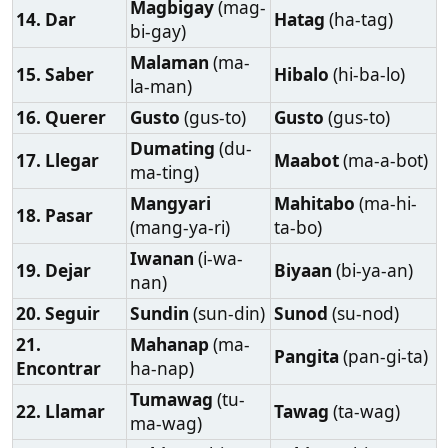
19. Dejar
Biyaan
(bi-ya-an)
nan)
20. Seguir
Sundin
(sun-din)
Sunod
(su-nod)
21.
Mahanap
(ma-
Pangita
(pan-gi-ta)
Encontrar
ha-nap)
Tumawag
(tu-
22. Llamar
Tawag
(ta-wag)
ma-wag)
23. Agua
Tubig
(tu-big)
Tubig
(tu-big)
Pagkain
(pag-
Pagkaon
(pag-ka-
24. Comida
ka-in)
on)
25. Casa
Bahay
(ba-hay)
Balay
(ba-lay)
26. Hombre
Lalaki
(la-la-ki)
Lalaki
(la-la-ki)
27. Mujer
Babae
(ba-ba-e)
Babaye
(ba-ba-ye)
Bata
(ba-ta)
Bata
(ba-ta)
28. Niño
(Tambien dicen
(Tambien dicen
Ninyo)
Ninyo)
Higala
(hi-ga-la)
Kaibigan
(ka-i-
29. Amigo
(También dicen
bi-gan)
Amigo)