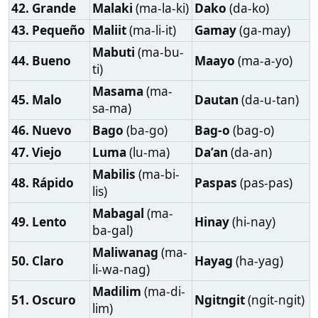
Para un hispanohablante, tanto el tagalo como el
cebuano/bisaya se leen de manera bastante
fonética, es decir, las palabras generalmente se
pronuncian tal como se escriben. Esto se debe a
varias razones:
1. Alfabeto y Ortografía
Tagalo y Bisaya utilizan el alfabeto latino
,
similar al español, lo que facilita la lectura para