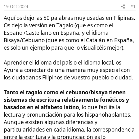
i
Os dejo la versión en Tagalo (que es como el
c
Español/Castellano en España, y el idioma
i
o
Bisaya/Cebuano (que es como el Catalán en España,
es solo un ejemplo para que lo visualicéis mejor).
Aprender el idioma del país o el idioma local, os
Ayurá a conectar de una manera muy especial con
los ciudadanos Filipinos de vuestro pueblo o ciudad.
Tanto el tagalo como el cebuano/bisaya tienen
sistemas de escritura relativamente fonéticos y
basados en el alfabeto latino
, lo que facilita la
lectura y pronunciación para los hispanohablantes.
Aunque existen algunas diferencias y
particularidades en cada idioma, la correspondencia
entre la escritura y la pronunciación es lo
suficientemente cercana como para que un
hablante de español pueda leer y pronunciar
palabras en tagalo y bisaya con relativa facilidad.
Tabla de las 51 Palabras Más Usadas