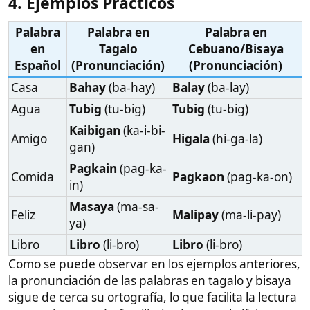
Pronombres y partículas
: Algunas partículas
gramaticales en tagalo y bisaya pueden tener
pronunciaciones que difieren ligeramente de
las expectativas españolas, pero en general,
siguen patrones fonéticos lógicos.
Vídeos
Guías
Seguro Recomendado
Guía Vivir en Filipinas
Inicio
Grupo Whatsapp
Apoyar Proyecto
Patreon
Última edición:
19 Oct 2024
Citar