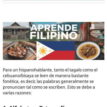
los hispanohablantes.
Correspondencia entre letras y sonidos
: La
mayoría de las letras en tagalo y bisaya
representan sonidos específicos, de manera
similar al español. Por ejemplo:
La letra
"a"
se pronuncia como /a/ (como
en "casa").
La letra
"b"
se pronuncia como /b/.
La letra
"k"
se pronuncia como /k/, y así
sucesivamente.
2. Influencia del Español
Préstamos lingüísticos
: Muchas palabras en
tagalo y bisaya provienen del español debido a
la colonización, lo que hace que algunas
palabras sean similares en ambas lenguas (por
ejemplo, "mesa" en español y "mesa" en
tagalo/bisaya).
Sonidos compartidos
: Tanto el tagalo como el
bisaya han incorporado sonidos y estructuras
que son familiares para los hispanohablantes.