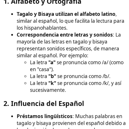
3. Pronunciación Consistente
Reglas fonéticas claras
: A diferencia del
inglés, donde una misma letra o combinación
de letras puede tener múltiples
pronunciaciones, en tagalo y bisaya las reglas
de pronunciación son más consistentes.
Vocales claras
: Las vocales en tagalo y bisaya
son similares a las del español, lo que facilita su
pronunciación correcta.
4. Ejemplos Prácticos
Palabra
Palabra en
Palabra en
en
Tagalo
Cebuano/Bisaya
Español
(Pronunciación)
(Pronunciación)
Casa
Bahay
(ba-hay)
Balay
(ba-lay)
Agua
Tubig
(tu-big)
Tubig
(tu-big)
Kaibigan
(ka-i-bi-
Amigo
Higala
(hi-ga-la)
gan)