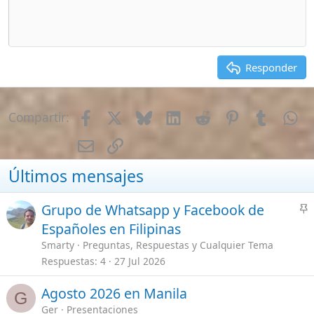
Mis Vídeos de Filipinas
[Te lo explico todo]
Guías Primeros Pasos en Filipinas
Seguros de viajes ¿Cual escoger?
Requisitos para viajar a Filipinas
Charla en General
Bancos en Filipinas
Empleo en Filipinas
Como Enviar Dinero a Filipinas
Vivienda, Alquiler, Compra y Tramites
Parejas, Bodas, Divorcios, etc
Montar un Negocio en Filipinas