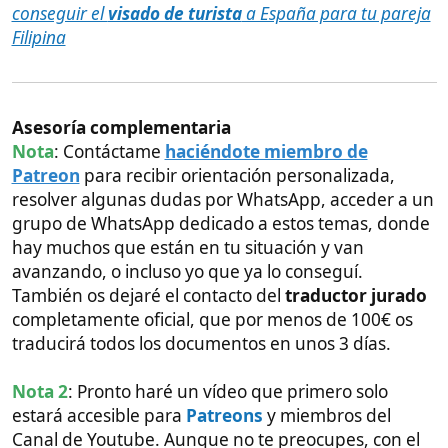
traducirá todos los documentos en unos 3 días.
Nota 2
: Pronto haré un vídeo que primero solo
estará accesible para
Patreons
y miembros del
Canal de Youtube. Aunque no te preocupes, con el
tiempo acabará pasando a contenido en abierto.
Espero que se entienda que el canal es demasiado
gasto para mi, y la creación de guiones, edición,
publicaciones en el foro con su investigación
riguroso me supone un uso de mi tiempo, energía y
dinero que difícilmente puede ser sostenible si no
monetizo algo del tiempo invertido. Aún así mientras
pueda, todo el contenido seguirá saliendo gratis
aunque sea tras un tiempo de ser contenido de
pago.
Esta guía sirve para casarse con
personas de cualquier país
Esta guía no solo sirve para casarse por poderes con
una mujer filipina, también puede servirte si tu pareja
es de uno de estos países: