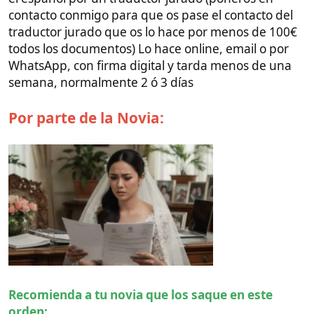
Nota
: Los documentos te los tiene que enviar por
DHL express
. a mi me
tardaron 3 días
en llegad de
Cebú a Mallorca (aún no me lo creo), y le costó unos
4000 pesos (unos 65€).
Nota 2
: Cuando ella tenga los documentos y las
apostillas, y te los envíe, cuando te lleguen, has de
enviárselos al
traductor jurado
(ponte en contacto
conmigo y te paso el contacto del traductor jurado
oficial, te lo hace todo por
menos de 100€
en un par
de días, te lo envía con firma digital y en formato
físico, pero el formato digital te sobra para casarte)
Por parte del Novio: