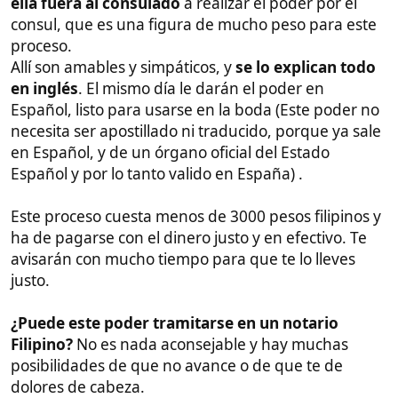
El Cenomar caduca a los 6 meses de ser expedido.
Cuando tu novia te lo envíe, escanéalo y envíale las
copias escaneadas al traductor jurado (incluido la oja
de la apostilla que vendrá adjunta. Más abajo hablo
de esto (contacto, tiempo y coste).
Recomendación este es el último que ha de pedir.
Certificado de Nacimiento
Este documento ha de ser apostillado y traducido (lo
Se consigue con cita previa en el PSA:
appointment.psa.gov.ph
.
La cita para la apostilla se pide aquí:
https://appointment.apostille.gov.ph/