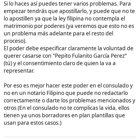
No caduca, pero el notario podría otorgarle una
fecha de caducidad de entre 6 meses o 1 año.
Fotocopia del Pasaporte
Una fotocopia del pasaporte que se vea claramente.
Si te manda dos tampoco pasa nada.
Certificado de Empadronamiento (de
Ella)
Como dije antes, este documento de ella no me lo
pidieron, pero se de gente que se lo han pedido.
Sobre todo en aquellos casos en los que por vivir en
Madrid, Cataluña o País Vasco, no puedan usar una
notaría para casarse.