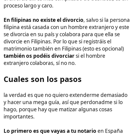
tedioso pero se puede hacer) o empadronarte al
menos 3 meses antes de la boda en otro municipio
para poder escoger un notario de una provincia que
no ponga pegas.
Una vez escojas notario, te va a decir que vayas al
colegio de abogados o colegio de notarios
(de la
comunidad autónoma en la que estés
empadronado) a pedir "
Turno
". Cuando vayas a
este colegio te asignaran un notario de su criterio,
pero te permiten escoger uno de su comunidad
autónoma. Te darán un papel para rellenar y en él
escoges a tu notario.
Al cabo de unas semanas te llegará el "Turno" y el
numero de expediente matrimonial, con él ya
puedes ir al notario cuando tengas toda la
documentación necesaria (ver más abajo).
Documentación necesaria para