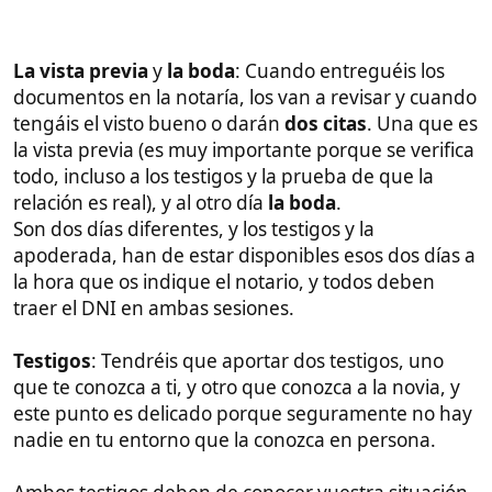
primeros meses y sacarse el pasaporte Español en
un año (tendrá que estudiar Español, historia y
cultura), pero eso es otro tema para otro post y otro
vídeo que os haré pronto.
Recordad que esto sirve para casarse con
cualquier mujer del mundo
, así que os agradezco
que lo compartáis con el típico amigo que lleva
tiempo queriendo casarse y traerse a su novia, a
una ecuatoriana, Cubana, o peruana.
Precio aproximado de todo
Redondeando diría sin hacer los cálculos que son
unos 1000€, así que ahora vamos a comprobarlo a
ver si he acertado con el ojo de buen cubero:
La notaría fue lo más caro
, al menos el de mi