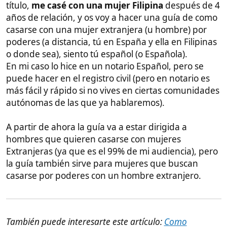
hombres que quieren casarse con mujeres
Extranjeras (ya que es el 99% de mi audiencia), pero
la guía también sirve para mujeres que buscan
casarse por poderes con un hombre extranjero.
También puede interesarte este artículo:
Como
conseguir el
visado de turista
a España para tu pareja
Filipina
Asesoría complementaria
Nota
: Contáctame
haciéndote miembro de
Patreon
para recibir orientación personalizada,
resolver algunas dudas por WhatsApp, acceder a un
grupo de WhatsApp dedicado a estos temas, donde
hay muchos que están en tu situación y van
avanzando, o incluso yo que ya lo conseguí.
También os dejaré el contacto del
traductor jurado
completamente oficial, que por menos de 100€ os