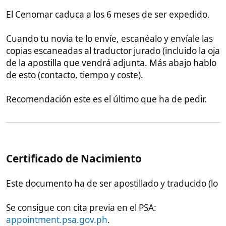
casar, y que ella llame al registro para saber si le
aceptarán los documentos que tu puedes conseguir
para acreditar su empadronamiento. En mi caso la
secretaria de la notaría llamó al registro y en el
registro les dijeron que no hacia falta si el poder era
creado en el consulado, ya que el consul verifica el
empadronamiento de novia el día de la creación del
poder.
Pero repito, este requerimiento puede ser
obligatorio en ciertos organismo, así que insiste en la
notaría, e igualmente intenta conseguirlo.
Recomendación: Tu novia Filipinas ha de conseguir
este documento antes que nada, o al menos no
quitarle prioridad, ya que será el que más tarde en
hacerse o el que más cambios o problemas de, y
cuanto antes sepamos que problemas da, antes
podremos corregirlos.
Eso es todo en cuanto a los documentos que