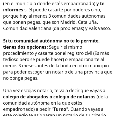
entregar en el notario en España:
Debes de reunir todos estos documentos que listo
ahora y más abajo explico uno por uno:
Nota
: Algunos documentos han de estar traducidos
el español por un traductor jurado (poneros en
contacto conmigo para que os pase el contacto del
traductor jurado que os lo hace por menos de 100€
todos los documentos) Lo hace online, email o por
WhatsApp, con firma digital y tarda menos de una
semana, normalmente 2 ó 3 días
Por parte de la Novia: