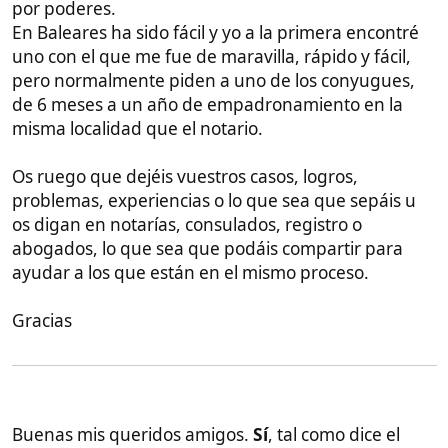
os digan en notarías, consulados, registro o
abogados, lo que sea que podáis compartir para
ayudar a los que están en el mismo proceso.
Gracias
Buenas mis queridos amigos.
Sí
, tal como dice el
título,
me casé con una mujer Filipina
después de 4
años de relación, y os voy a hacer una guía de como
casarse con una mujer extranjera (u hombre) por
poderes (a distancia, tú en España y ella en Filipinas
o donde sea), siento tú español (o Española).
En mi caso lo hice en un notario Español, pero se
puede hacer en el registro civil (pero en notario es
más fácil y rápido si no vives en ciertas comunidades
autónomas de las que ya hablaremos).
A partir de ahora la guía va a estar dirigida a