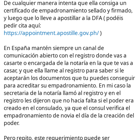
Boda En el notario
La vista previa
y
la boda
: Cuando entreguéis los
documentos en la notaría, los van a revisar y cuando
tengáis el visto bueno o darán
dos citas
. Una que es
la vista previa (es muy importante porque se verifica
todo, incluso a los testigos y la prueba de que la
relación es real), y al otro día
la boda
.
Son dos días diferentes, y los testigos y la
apoderada, han de estar disponibles esos dos días a
la hora que os indique el notario, y todos deben
traer el DNI en ambas sesiones.
Testigos
: Tendréis que aportar dos testigos, uno
que te conozca a ti, y otro que conozca a la novia, y
este punto es delicado porque seguramente no hay
nadie en tu entorno que la conozca en persona.
Ambos testigos deben de conocer vuestra situación