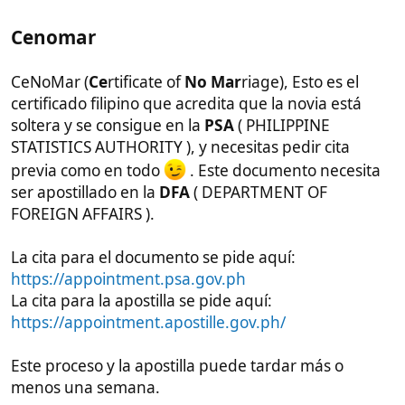
En algunos barangay (pueblos/localidades filipinas)
el certificado de empadronamiento que te dan no se
puede apostillar nunca o solo se puede apostillar si
lleva sello o firma del alcalde. Este paso puede ser
problemático.
Si este paso te da problemas hay una
opción B
que
es la de que ella vaya a un notario filipino para hacer
un un
Affidavit of Residence
(Declaración jurada de
residencia), que esta sí se puede apostillar, y luego
se traduce.
De cualquier manera intenta que ella consiga un
certificado de empadronamiento sellado y firmado,
y luego que lo lleve a apostillar a la DFA ( podéis
pedir cita aquí:
https://appointment.apostille.gov.ph/
)
En España mantén siempre un canal de
comunicación abierto con el registro donde vas a
casarte o encargada de la notaría en la que te vas a