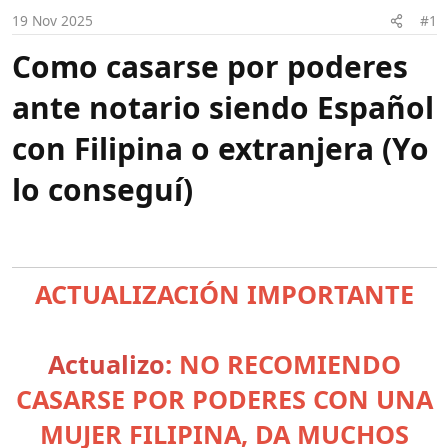
i
c
ante notario siendo Español
i
o
con Filipina o extranjera (Yo
lo conseguí)
ACTUALIZACIÓN IMPORTANTE
Actualizo
: NO RECOMIENDO
CASARSE POR PODERES CON UNA
MUJER FILIPINA, DA MUCHOS
PROBLEMAS, Y PUEDES METERTE
EN AGUJEROS LEGALES SIN
SALIDA.
Nota:
Parece que este sistema de casarse por