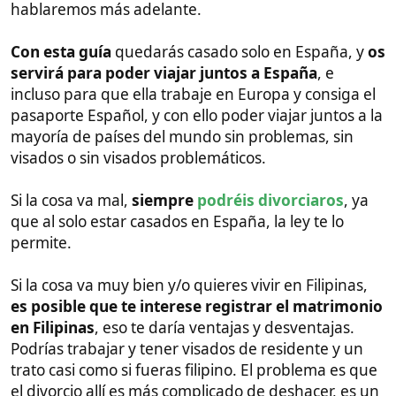
matrimonio también en Filipinas (esto es opcional)
también os podéis divorciar
si el hombre
extranjero colaboras, sí no no.
Cuales son los pasos
la verdad es que no quiero extenderme demasiado
y hacer una mega guía, así que perdonadme si lo
hago, porque hay que matizar algunas cosas
importantes.
Lo primero es que vayas a tu notario
en España
(en el municipio donde estés empadronado)
y te
informes
si él puede casarte por poderes o no,
porque hay al menos 3 comunidades autónomas
que ponen pegas, que son Madrid, Cataluña,
Comunidad Valenciana (da problemas) y País Vasco.
Si tu comunidad autónoma no te lo permite,
tienes dos opciones:
Seguir el mismo
procedimiento y casarte por el registro civil (Es más