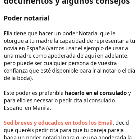
justo.
¿Puede este poder tramitarse en un notario
Filipino?
No es nada aconsejable y hay muchas
posibilidades de que no avance o de que te de
dolores de cabeza.
Si lo haces así puedes tener varios problemas. Para
empezar tendrás que apostillarlo, y puede que no te
lo apostillen ya que la ley filipina no contempla el
matrimonio por poderes (ya veremos que esto no es
un problema más adelante para el resto del
proceso).
El poder debe especificar claramente la voluntad de
querer casarse con "Pepito Fulanito García Perez"
(tú) y el consentimiento claro de quien la va a
representar.
Por eso es mejor hacer este poder en el consulado y
no en un notario Filipino que puede no redactarlo
correctamente o darte los problemas mencionados y
otros (En el consulado no te complicas la vida, ellos
tienen ya unos borradores en plan plantillas que