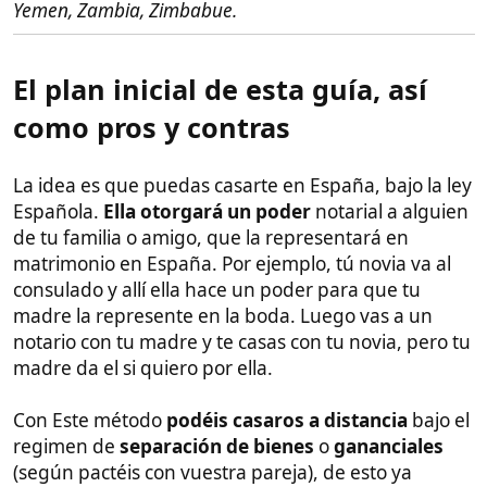
incluso para que ella trabaje en Europa y consiga el
pasaporte Español, y con ello poder viajar juntos a la
mayoría de países del mundo sin problemas, sin
visados o sin visados problemáticos.
Si la cosa va mal,
siempre
podréis divorciaros
, ya
que al solo estar casados en España, la ley te lo
permite.
Si la cosa va muy bien y/o quieres vivir en Filipinas,
es posible que te interese registrar el matrimonio
en Filipinas
, eso te daría ventajas y desventajas.
Podrías trabajar y tener visados de residente y un
trato casi como si fueras filipino. El problema es que
el divorcio allí es más complicado de deshacer, es un
proceso largo y caro.
En filipinas no existe el divorcio
, salvo si la persona
filipina está casada con un hombre extranjero y este
se divorcia en su país y colabora para que ella se
divorcie en Filipinas. Por lo que si registráis el