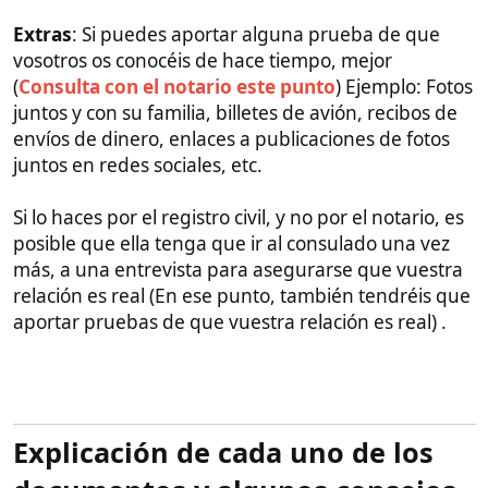
¿Como imprimir ese documento, firmarlo y
escanearlo para enviarlo?
En este paso
yo la ayudé
a rellenarlo
desde España, luego se lo envié a ella,
ella fue a una copistería o tienda de servicio de
impresión, se lo imprimieron, lo firmó, lo escanearon
y me lo enviaron a mi, y yo lo envié al consulado
Al cabo de unas semanas
le dieron hora para que
ella fuera al consulado
a realizar el poder por el
consul, que es una figura de mucho peso para este
proceso.
Allí son amables y simpáticos, y
se lo explican todo
en inglés
. El mismo día le darán el poder en
Español, listo para usarse en la boda (Este poder no
necesita ser apostillado ni traducido, porque ya sale
en Español, y de un órgano oficial del Estado
Español y por lo tanto valido en España) .
Este proceso cuesta menos de 3000 pesos filipinos y
ha de pagarse con el dinero justo y en efectivo. Te
avisarán con mucho tiempo para que te lo lleves