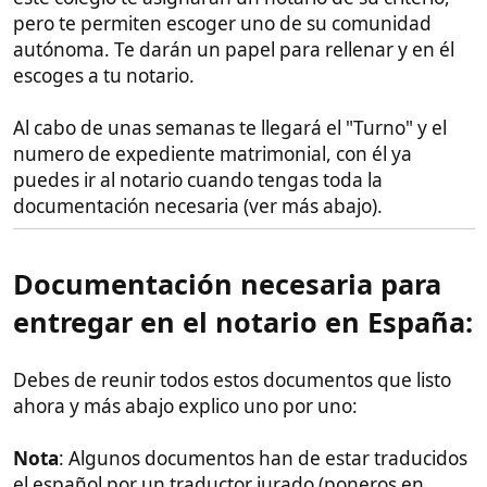
Recomienda a tu novia que los saque en este
orden:
Poder notarial
(Tu novia otorga poder para
que alguien la represente en la boda) No
necesita traducción ni apostilla si se hace en el
consulado
Certificado de empadronamiento
: A mi
no
me lo pidieron por casarme ante notario, pero
hay gente que se lo están pidiendo, sobre todo
si te casas por el registro civil/juzgado.
Certificado de Nacimiento
: (Este documento
necesita Apostilla de la DFA, es fácil, y
traducción jurada cuando lo recibas)
Cenomar
: Acredita que es soltera (Este
documento necesita Apostilla de la DFA, es
fácil, y traducción jurada cuando lo recibas)
Fotocopia de su pasaporte
(Si no tiene
pasaporte, ponedlo en marcha ya, porque
tarda)