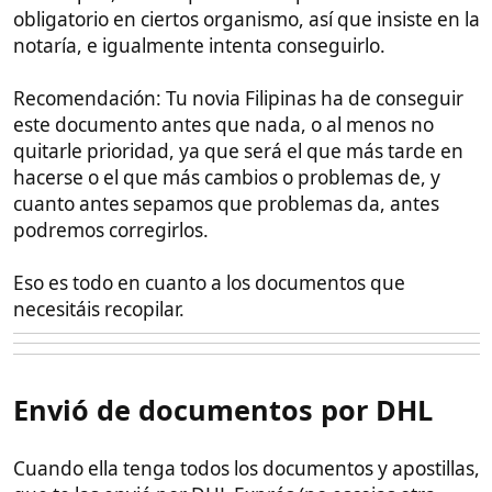
sentimental y saber que es real y no una farsa o un
matrimonio de conveniencia "Yo sí te creo" pero el
notario no, y hay que demostrar que es real. Por eso
aquí te dejo una solución:
Solución al testigo de ella
: Tanto un testigo como el
otro ya deberían de estar al corriente de tu situación
y si son amigos de confianza mejor. La solución está
en hacer videollamadas a tus testigos cuando estés
con ella. Que se conozca, que se saluden, que vean
que es tu novia y que se empapen de que la relación
es real. También puedes hacer publicaciones de
fotos y videos juntos en Facebook e instagram e
invitar a los testigos para que vean las publicaciones
juntos que hacéis.
Este sitio usa cookies. Para continuar usando este sitio, se debe
aceptar nuestro uso de cookies.
Accept
Más información.…
Pruebas de que lo vuestro es real desde hace
tiempo
: No está de más aportar pruebas en la vista
previa. Podrías preguntar en la notaría que tipo de
pruebas serían suficientes. Yo por ejemplo aporté un
documento que hice para casarme en filipinas y que