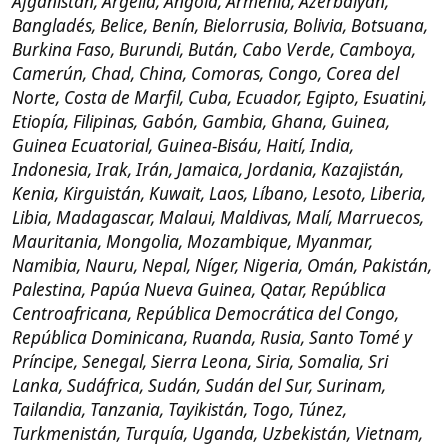
El plan inicial de esta guía, así
como pros y contras
La idea es que puedas casarte en España, bajo la ley
Española.
Ella otorgará un poder
notarial a alguien
de tu familia o amigo, que la representará en
matrimonio en España. Por ejemplo, tú novia va al
consulado y allí ella hace un poder para que tu
madre la represente en la boda. Luego vas a un
notario con tu madre y te casas con tu novia, pero tu
madre da el si quiero por ella.
Con Este método
podéis casaros a distancia
bajo el
regimen de
separación de bienes
o
gananciales
(según pactéis con vuestra pareja), de esto ya
hablaremos más adelante.
Con esta guía
quedarás casado solo en España, y
os
servirá para poder viajar juntos a España
, e