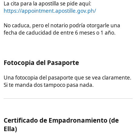
necesitáis recopilar.
Envió de documentos por DHL
Cuando ella tenga todos los documentos y apostillas,
que te las envié por DHL Exprés (no escojas otra
compañía ni otro método o corres el riesgo de que
se pierdan o que lleguen tarde).
Recuerda pedir a tu pareja el enlace o codigo del
seguimiento (tambén te llegará por SMS). Con ese
enlace o código podrás escoger la forma de entrega
o recogida que más te convenga. Es una pasada de
cómodo.
Consejo
: Cuando ella vaya a DHL express que pida
el sobre "DHL Express Envelope" y la modalidad
DHL
Express Worldwide
. Es el más rápido y seguro.
4000 pesos, pero vale la pena.