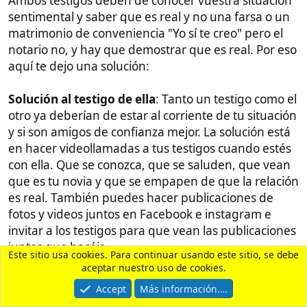
zona me costó más de
700€
que se paga al
final de la boda.
Las apostillas
menos de
10€
El poder
en el consulado:
40€
El viaje a manila
de mi novia y del
acompañante (sú hermano para que no fuera
sola) ida y vuelta: 150€
3 Noches en el Hotel
que estaba a 5 minutos
del consulado (el primer día era para
familiarizarse con el camino al consulado que
eran 5 minutos andando):
105€
Taxis y grabs en Manila: 35€
Taxis, grabs y furgoneta para ir a Cebu para
los papeleos y las apostillas
:
20€
Envio de documentos por DHL express: 65€
Traductor jurado:
no recuerdo pero eran
menos de 100€, creo que unos 65 pero yo no
le le puse el certificado de residencia, así que
yo redondearía a 90 o mejor a
100€
¿Me dejo algo?