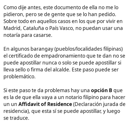
Consejo 2: Antes de que mi novia me enviara los
documentos apostillados y el poder, le dije que me
mandara escaneado de todos los documentos por
email, así mientras esperaba, podía poner en
marcha la traducción y entregar las fotocopias al
notario, con su traducción, ya que en 3 días el
traductor me lo tendría listo.
Traducción jurada
Pues como dije en el punto anterior, cuando te
lleguen todos los documentos o antes, puedes
empezar con las traducciones juradas. Como ya os
dije, son menos de 100€ y tarda poquísimo. Es todo
Online, pero por el mismo precio también os incluye
el envió en carpeta por mensajería urgente si usáis
el mismo que usé yo.