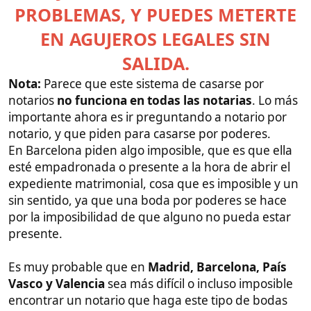
notarios
no funciona en todas las notarias
. Lo más
importante ahora es ir preguntando a notario por
notario, y que piden para casarse por poderes.
En Barcelona piden algo imposible, que es que ella
esté empadronada o presente a la hora de abrir el
expediente matrimonial, cosa que es imposible y un
sin sentido, ya que una boda por poderes se hace
por la imposibilidad de que alguno no pueda estar
presente.
Es muy probable que en
Madrid, Barcelona, País
Vasco y Valencia
sea más difícil o incluso imposible
encontrar un notario que haga este tipo de bodas
por poderes.
En Baleares ha sido fácil y yo a la primera encontré
uno con el que me fue de maravilla, rápido y fácil,
pero normalmente piden a uno de los conyugues,
de 6 meses a un año de empadronamiento en la
misma localidad que el notario.
Os ruego que dejéis vuestros casos, logros,
problemas, experiencias o lo que sea que sepáis u