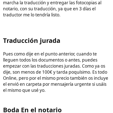
más.
El notario es una autoridad al nivel de un juez,
tratadlo con respeto, id bien vestidos y manteneos
todos muy educados.
Al día siguiente será la boda, es posible que podáis
llevaros un portátil y hacer video llamada con
vuestra prometida, a mi me lo propusieron pero
como había pasado un tifón por Cebú, no había ni
electricidad ni internet fibra ni datos.
El notario os casará y os darán muchos papeles.
Si todo va bien pagareis una hermosa suma de 700€
la cual casi me provoca un bajón de dopamina.
Al cabo de unas semanas o meses, si todo ha sido
correcto, quedará registrado en el registro civil y en
ese punto podéis considerar que estáis casados y
podéis tramitar visado de reunificación familiar para
traerla a España, con lo que podrá trabajar en los