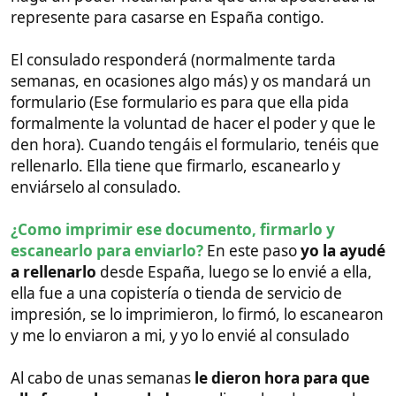
usan para estos casos.)
Cenomar
CeNoMar (
Ce
rtificate of
No
Mar
riage), Esto es el
certificado filipino que acredita que la novia está
soltera y se consigue en la
PSA
( PHILIPPINE
STATISTICS AUTHORITY ), y necesitas pedir cita
previa como en todo
. Este documento necesita
ser apostillado en la
DFA
( DEPARTMENT OF
FOREIGN AFFAIRS ).
La cita para el documento se pide aquí:
https://appointment.psa.gov.ph
La cita para la apostilla se pide aquí:
https://appointment.apostille.gov.ph/
Este proceso y la apostilla puede tardar más o
menos una semana.