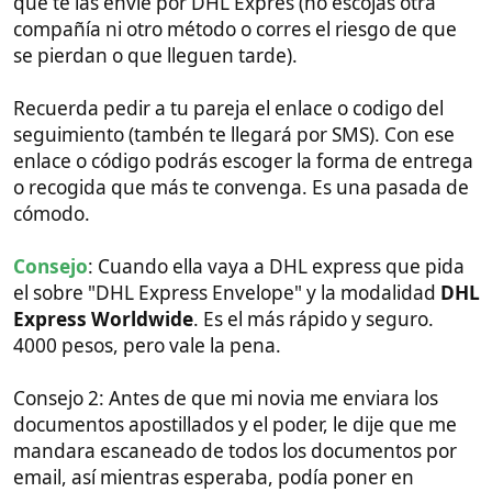
al final caducó y me retiré de esa vía porque no me
interesaba estar casado por la ley filipina.
Vosotros podéis aportar fotos juntos y con su familia,
enlaces o publicaciones impresas de publicaciones
vuestras en Facebook donde se vea la fecha y
muestras de cariño o amor, o que se intuya que os
conocéis desde hace tiempo (lo suyo es más de un
año).
Recibos de envíos de dinero, por ejemplo si la estás
ayudando económicamente y le has enviado dinero
hace un par de años, imprime ese recibo y tráelo.
En algunos casos puede ser necesario que ella vaya
a la entrevista en el consulado para verificar que
vuestra relación es real, anqué el poder notarial
hecho en el consulado por ella suele tener peso
suficiente.
El notario ha de ver que todo es real, y ha de "Juzgar
suficiente" según el artículo 55 que le da poder al
notario para decidir si lo que tiene delante es
convincente y que no hace falta entrevista o algo