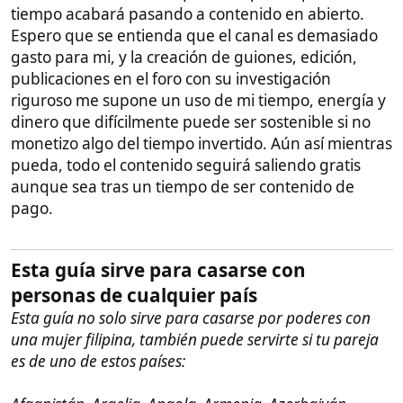
Afganistán, Argelia, Angola, Armenia, Azerbaiyán,
Bangladés, Belice, Benín, Bielorrusia, Bolivia, Botsuana,
Burkina Faso, Burundi, Bután, Cabo Verde, Camboya,
Camerún, Chad, China, Comoras, Congo, Corea del
Norte, Costa de Marfil, Cuba, Ecuador, Egipto, Esuatini,
Etiopía, Filipinas, Gabón, Gambia, Ghana, Guinea,
Guinea Ecuatorial, Guinea-Bisáu, Haití, India,
Indonesia, Irak, Irán, Jamaica, Jordania, Kazajistán,
Kenia, Kirguistán, Kuwait, Laos, Líbano, Lesoto, Liberia,
Libia, Madagascar, Malaui, Maldivas, Malí, Marruecos,
Mauritania, Mongolia, Mozambique, Myanmar,
Namibia, Nauru, Nepal, Níger, Nigeria, Omán, Pakistán,
Palestina, Papúa Nueva Guinea, Qatar, República
Centroafricana, República Democrática del Congo,
República Dominicana, Ruanda, Rusia, Santo Tomé y
Príncipe, Senegal, Sierra Leona, Siria, Somalia, Sri
Lanka, Sudáfrica, Sudán, Sudán del Sur, Surinam,
Tailandia, Tanzania, Tayikistán, Togo, Túnez,
Turkmenistán, Turquía, Uganda, Uzbekistán, Vietnam,
Yemen, Zambia, Zimbabue.