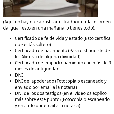
una madre como apoderada de aquí en adelante,
pero puede ser cualquier persona de vuestra
confianza que esté disponible para ir al notario el día
de la boda).
Este poder es preferible
hacerlo en el consulado
y
para ello es necesario pedir cita al consulado
Español en Manila.
Sed breves y educados en todos los Email
, decid
que queréis pedir cita para que tu pareja pareja
haga un poder notarial para que una apoderada la
represente para casarse en España contigo.
El consulado responderá (normalmente tarda
semanas, en ocasiones algo más) y os mandará un
formulario (Ese formulario es para que ella pida
formalmente la voluntad de hacer el poder y que le
den hora). Cuando tengáis el formulario, tenéis que
rellenarlo. Ella tiene que firmarlo, escanearlo y
enviárselo al consulado.