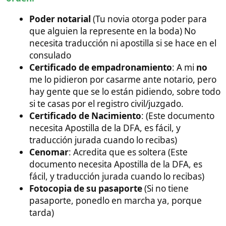
(Aquí no hay que apostillar ni traducir nada, el orden
da igual, esto en una mañana lo tienes todo):
Certificado de fe de vida y estado (Esto certifica
que estás soltero)
Certificado de nacimiento (Para distinguirte de
los Aliens o de alguna divinidad)
Certificado de empadronamiento con más de 3
meses de antigüedad
DNI
DNI del apoderado (Fotocopia o escaneado y
enviado por email a la notaría)
DNI de los dos testigos (en el vídeo os explico
más sobre este punto) (Fotocopia o escaneado
y enviado por email a la notaría)
Extras
: Si puedes aportar alguna prueba de que
vosotros os conocéis de hace tiempo, mejor
(
Consulta con el notario este punto
) Ejemplo: Fotos
juntos y con su familia, billetes de avión, recibos de