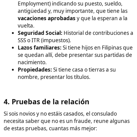
Fotos juntos:
Imprimir fotos de diferentes
fechas donde salgáis juntos (no valen capturas
de videollamada borrosas). Fotos de viajes
juntos, comiendo en un restaurante,
paseando cogidos de la mano, dando un beso,
besando su mano, dando un abrazo.
Fotos juntos
con familia en la que salgáis
vosotros.
Viajes previos:
Copia de los sellos de tu
pasaporte entrando en Filipinas.
Viajes previos juntos: Guarda los billetes de
avión a Boracay, Siargao (Por ejemplo), con la
misma fecha y asientos uno al lado del otro.
Comunicación:
Historial de chats
(WhatsApp/Messenger) y registro de llamadas.
Remesas:
Si le envías dinero, recibos de las
transferencias.
(Opcional pero recomendado si falla alguno
de los requisitos anteriores) Si tramitáis la
capacidad matrimonial
en el consulado es
muy probable que os den un visado de turista