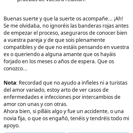
Recogen la documentación:
Tu pareja no irá
directamente al Consulado de España a
entregar los papeles; tendrá que pedir cita y
entregarlos en las oficinas de BLS.
Toman los datos biométricos:
Allí le harán las
fotos y tomarán sus huellas dactilares.
Cobran las tasas:
Allí se paga el visado y la
tasa de gestión de BLS.
Devuelven el pasaporte:
Una vez resuelto el
trámite, BLS le devuelve el pasaporte (con el
visado pegado o con la carta de denegación).
Muy Importante que sepas:​
ELLOS NO DECIDEN NADA:
BLS solo recoge
los papeles y los manda al Consulado en una
caja. Quien mira los papeles y decide si da el
visado o lo deniega es un funcionario español
en el Consulado (o en la Embajada).
Intentan vender extras:
A menudo intentan