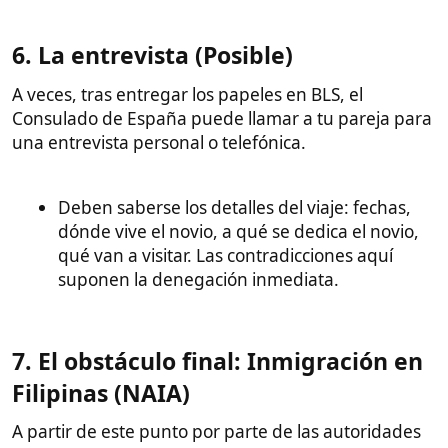
Muy Importante: El filtro del CFO
en Filipinas​
Independientemente de que visado ha obtenido
ella por parte de españa, hay un pequeño Filtro por
parte de las autoridades y organismos Filipinos.
Filipinas tiene una ley estricta para proteger a sus
ciudadanos. Antes de salir del país, ella deberá
asistir obligatoriamente al
seminario del CFO
(Commission on Filipinos Overseas)
.
Sin la pegatina del CFO en el pasaporte,
no la
dejarán subir al avión
en Manila, aunque
tenga el visado español.
En la entrevista del CFO le preguntarán mucho
sobre ti (fotos juntos, chat, si conoces a su
familia, etc.) para evitar casos de trata.