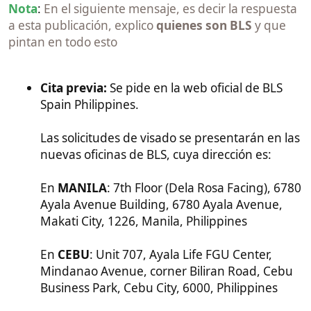
Vuelos:
Presentar
reserva
de ida y vuelta.
Nunca compres el billete real
hasta tener el
visado en mano. Las agencias de viaje en
Filipinas hacen estas reservas por un precio
bajo.
6. La entrevista (Posible)​
A veces, tras entregar los papeles en BLS, el
Consulado de España puede llamar a tu pareja para
una entrevista personal o telefónica.
Deben saberse los detalles del viaje: fechas,
dónde vive el novio, a qué se dedica el novio,
qué van a visitar. Las contradicciones aquí
suponen la denegación inmediata.