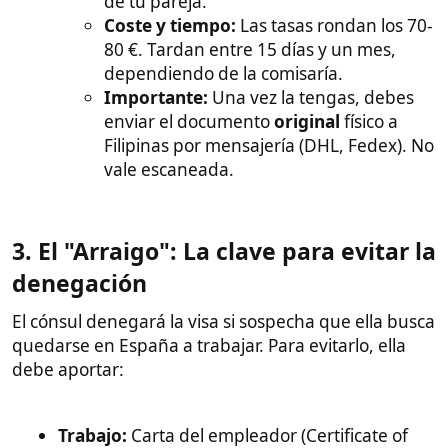
Trabajo:
Carta del empleador (Certificate of
Employment) indicando su puesto, sueldo,
antigüedad y, muy importante, que tiene las
vacaciones aprobadas
y que la esperan a la
vuelta.
Seguridad Social:
Historial de contribuciones a
SSS o ITR (impuestos).
Lazos familiares:
Si tiene hijos en Filipinas que
se quedan allí, debe presentar sus partidas de
nacimiento.
Propiedades:
Si tiene casa o tierras a su
nombre, presentar los títulos.
4. Pruebas de la relación​
Si sois novios y no estáis casados, el consulado
necesita saber que no es un fraude, reune algunas
de estas pruebas, cuantas más mejor: