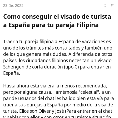
i
c
a España para tu pareja Filipina​
i
o
Traer a tu pareja filipina a España de vacaciones es
uno de los trámites más consultados y también uno
de los que genera más dudas. A diferencia de otros
países, los ciudadanos filipinos necesitan un Visado
Schengen de corta duración (tipo C) para entrar en
España.
Hasta ahora esta via era la menos recomendada,
pero por alguna causa, llamémosla "celestial", a un
par de usuarios del chat les ha ido bien esta vía para
traer a sus parejas a España por medio de la visa de
turista. Ellos son Oliver y José (Para entrar en el chat
y hablar con ellos y con otros en tu misma situación
usa este enlace
para saber los requisitos para que
puedas entrar en el grupo de Whatsapp)
La clave para que lo aprueben no es solo tener el
dinero, sino demostrar que
no tienen intención de