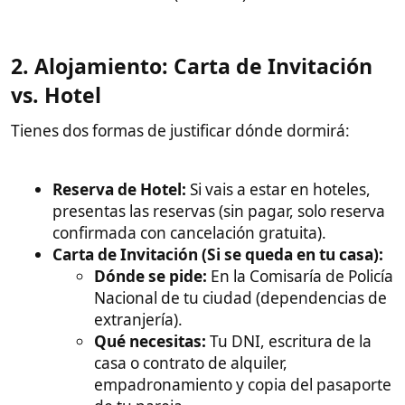
extranjería).
Qué necesitas:
Tu DNI, escritura de la
casa o contrato de alquiler,
empadronamiento y copia del pasaporte
de tu pareja.
Coste y tiempo:
Las tasas rondan los 70-
80 €. Tardan entre 15 días y un mes,
dependiendo de la comisaría.
Importante:
Una vez la tengas, debes
enviar el documento
original
físico a
Filipinas por mensajería (DHL, Fedex). No
vale escaneada.
3. El "Arraigo": La clave para evitar la
denegación​
El cónsul denegará la visa si sospecha que ella busca
quedarse en España a trabajar. Para evitarlo, ella
debe aportar: