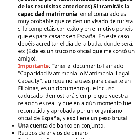
queda claro que ya había algo bonito entre
vosotros al menos hace un año.
Conversaciones de Whatsapp, Messenger o
apps de citas si la conociste en una de ellas
5. El trámite: BLS International​
España externalizó la recogida de documentos. No
se va al consulado directamente, se va a las oficinas
de
BLS Spain
en Manila.
Nota
:
En el siguiente mensaje, es decir la respuesta
a esta publicación, explico
quienes son BLS
y que
pintan en todo esto
Cita previa:
Se pide en la web oficial de BLS
Spain Philippines.
Las solicitudes de visado se presentarán en las
nuevas oficinas de BLS, cuya dirección es: