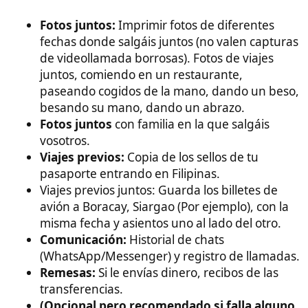
si lo completáis con éxito y en el motivo poneis
que es para casaros en España. En este caso
debéis acreditar el día de la boda, donde será,
etc (Este es un truco no oficial que me contó un
amigo).
Importante
: Tener el documento llamado
"Capacidad Matrimonial o Matrimonial Legal
Capacity", aunque no la uses para casarte en
Filipinas, es un documento que incluso
caducado, demostrará siempre que vuestra
relación es real, y que en algún momento fue
reconocida y aprobada por un organismo
oficial de España, y eso tiene un peso brutal.
Una cuenta
de banco en conjunto.
Recibos de envíos de dinero
Recibos de Recargas telefónicas.
Interacciones en redes sociales, con mensajes
que por si solos sugieran una relación previa,
por ejemplo un mensaje con fecha en en su
cumpleaños, en su muro que diga "Feliz
cumpleaños con un corazón", es un ejemplo,
pero si ese mensaje es de hace un año, pues