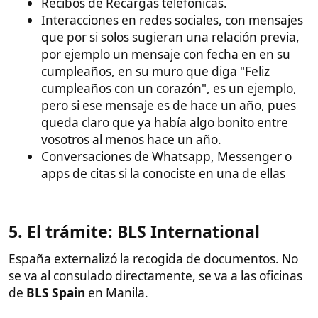
En
MANILA
: 7th Floor (Dela Rosa Facing), 6780
Ayala Avenue Building, 6780 Ayala Avenue,
Makati City, 1226, Manila, Philippines
En
CEBU
: Unit 707, Ayala Life FGU Center,
Mindanao Avenue, corner Biliran Road, Cebu
Business Park, Cebu City, 6000, Philippines
Nuevo número de contacto (móvil) para Manila
y Cebú:
(+63) 917 152 7196
Formulario:
Rellenar el formulario de Visado
Schengen. Descargar y/o imprimir desde este
enlace:
Solicitud de visado Schengen
Seguro Médico:
Obligatorio. Debe cubrir
30.000 €, repatriación y ser válido en todo el
espacio Schengen. (Recomendable contratarlo
con compañías reconocidas como AXA, Mapfre
o similares que tengan devolución si deniegan
la visa).