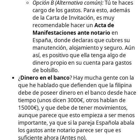
que he hablado que defienden que la filipina
debe de poseer dinero en el banco desde hace
tiempo (unos dicen 3000€, otros hablan de
15000€), y que debe de tener movimientos,
aunque parece que esto empieza a ser menos
importante, ya que si la pareja Española abala
los gastos ante notario parece ser que es
suficiente ahora (Antes no).
2. Alojamiento: Carta de Invitación
vs. Hotel​
Tienes dos formas de justificar dónde dormirá:
Reserva de Hotel:
Si vais a estar en hoteles,
presentas las reservas (sin pagar, solo reserva
confirmada con cancelación gratuita).
Carta de Invitación (Si se queda en tu casa):
Dónde se pide:
En la Comisaría de Policía
Nacional de tu ciudad (dependencias de