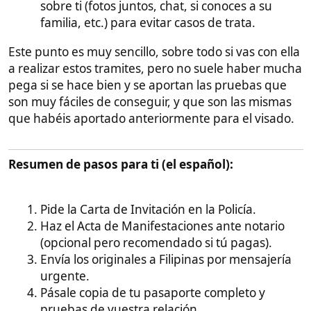
Última edición:
23 Dic 2025
Citar
Smarty
Administrator
Miembro del equipo
23 Dic 2025
#2
¿Que es
BLS International
?
BLS International
es la empresa privada que el
Gobierno de España ha contratado para gestionar la
recepción de papeles y solicitudes de visado
.
Es decir, ellos hacen de "intermediarios" o ventanilla
administrativa.
¿Qué hace exactamente BLS?​