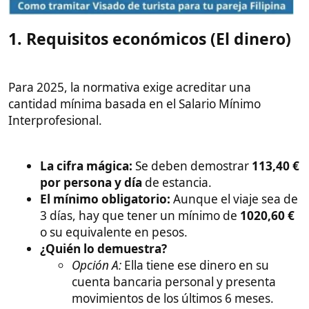
La cifra mágica:
Se deben demostrar
113,40 €
por persona y día
de estancia.
El mínimo obligatorio:
Aunque el viaje sea de
3 días, hay que tener un mínimo de
1020,60 €
o su equivalente en pesos.
¿Quién lo demuestra?
Opción A:
Ella tiene ese dinero en su
cuenta bancaria personal y presenta
movimientos de los últimos 6 meses.
Opción B (Alternativa común):
Tú te haces
cargo de los gastos. Para esto, además
de la Carta de Invitación, es muy
recomendable hacer un
Acta de
Manifestaciones ante notario
en
España, donde declaras que cubres su
manutención, alojamiento y seguro. Aún
así, es positivo que ella tenga algo de
dinero propio en su cuenta para gastos
de bolsillo.
¿
Dinero en el banco
? Hay mucha gente con la