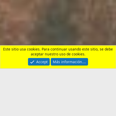
Parejas, Bodas, Divorcios, etc
Contactarnos
Términos y reglas
Privacy policy
Ayuda
Portal
R
S
S
®
Community platform by XenForo
© 2010-2026 XenForo Ltd.
¿Necesitas un seguro de
viaje?