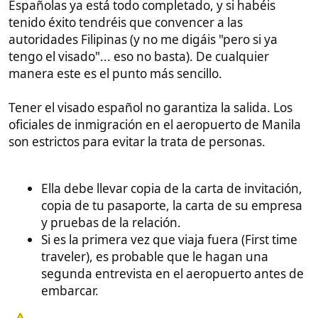
Este punto es muy sencillo, sobre todo si vas con ella
a realizar estos tramites, pero no suele haber mucha
pega si se hace bien y se aportan las pruebas que
son muy fáciles de conseguir, y que son las mismas
que habéis aportado anteriormente para el visado.
Resumen de pasos para ti (el español):
Pide la Carta de Invitación en la Policía.
Haz el Acta de Manifestaciones ante notario
(opcional pero recomendado si tú pagas).
Envía los originales a Filipinas por mensajería
urgente.
Pásale copia de tu pasaporte completo y
pruebas de vuestra relación.
Buenas suerte y que la suerte os acompañe... ¡Ah!
Se me olvidaba, no ignoréis las banderas rojas antes
de empezar el proceso, aseguraros de conocer bien