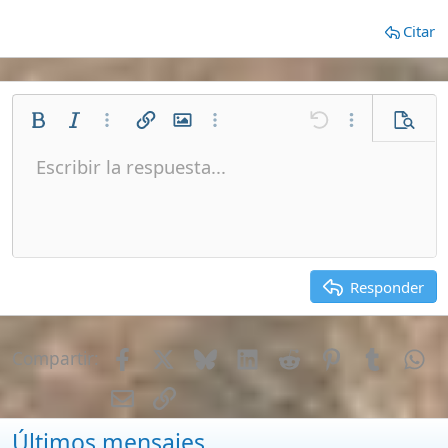
Empleo en Filipinas
Como Enviar Dinero a Filipinas
Vivienda, Alquiler, Compra y Tramites
Parejas, Bodas, Divorcios, etc
Montar un Negocio en Filipinas
Visados para Filipinas