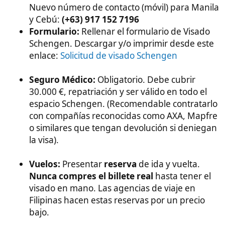
7. El obstáculo final: Inmigración en
Filipinas (NAIA)​
A partir de este punto por parte de las autoridades
Españolas ya está todo completado, y si habéis
tenido éxito tendréis que convencer a las
autoridades Filipinas (y no me digáis "pero si ya
tengo el visado"... eso no basta). De cualquier
manera este es el punto más sencillo.
Tener el visado español no garantiza la salida. Los
oficiales de inmigración en el aeropuerto de Manila
son estrictos para evitar la trata de personas.
Ella debe llevar copia de la carta de invitación,
copia de tu pasaporte, la carta de su empresa
y pruebas de la relación.
Si es la primera vez que viaja fuera (First time
traveler), es probable que le hagan una
segunda entrevista en el aeropuerto antes de
embarcar.