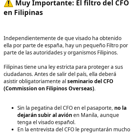
a vuestra pareja y de que sois plenamente
compatibles y de que no estáis pensando en vuestra
ex o queriendo a alguna amante que os hayáis
forjado en los meses o años de espera. Que os
conozco...
Nota
: Recordad que no ayudo a infieles ni a turistas
del amor variado, estoy arto de ver casos de
enfermedades e infecciones por intercambios de
amor con unas y con otras.
Ahora bien, si pilláis algo y fue un accidente, o una
novia fija, o que os engañó, tenéis y tendréis todo mi
apoyo.
Vídeos
Guías
Seguro Recomendado
Guía Vivir en Filipinas
Inicio
Grupo Whatsapp
Apoyar Proyecto
Patreon