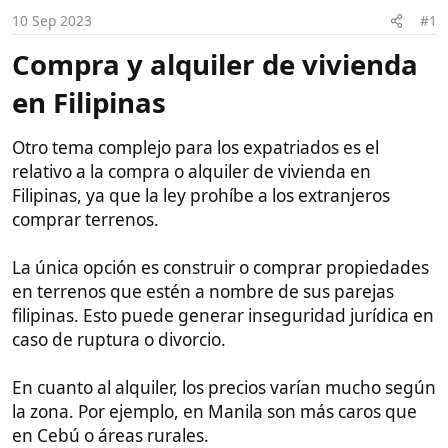
i
c
en Filipinas​
i
o
Otro tema complejo para los expatriados es el
relativo a la compra o alquiler de vivienda en
Filipinas, ya que la ley prohíbe a los extranjeros
comprar terrenos.
La única opción es construir o comprar propiedades
en terrenos que estén a nombre de sus parejas
filipinas. Esto puede generar inseguridad jurídica en
caso de ruptura o divorcio.
En cuanto al alquiler, los precios varían mucho según
la zona. Por ejemplo, en Manila son más caros que
en Cebú o áreas rurales.
Soluciones y consejos:​
Como referencia, con un presupuesto de entre
500-1000€ al mes una persona o pareja puede