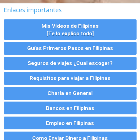
Como Enviar Dinero a Filipinas
Vivienda, Alquiler, Compra y Tramites
Parejas, Bodas, Divorcios, etc
Montar un Negocio en Filipinas
Visados para Filipinas