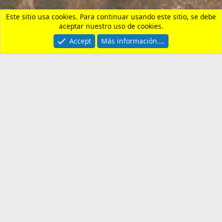
Contactarnos
Términos y reglas
Privacy policy
Ayuda
Portal
R
S
S
®
Community platform by XenForo
© 2010-2026 XenForo Ltd.
¿Necesitas un seguro de
viaje?
Entra aquí y revisa nuestras
recomendaciones. Usando nuestro enlace,
apoyas al foro y al canal.
Cómo Apoyar al Canal
Descubre las formas de ayudar a "Un Español