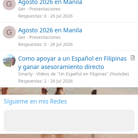
Enlaces importantes
Mis Vídeos de Filipinas
[Te lo explico todo]
Guías Primeros Pasos en Filipinas
Seguros de viajes ¿Cual escoger?
Requisitos para viajar a Filipinas
Charla en General
Bancos en Filipinas
Empleo en Filipinas