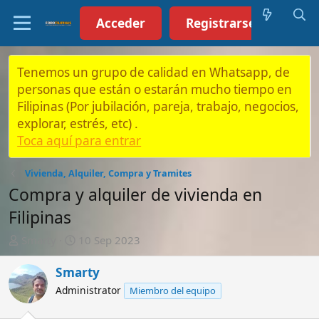
Acceder
Registrarse (Click aquí)
Tenemos un grupo de calidad en Whatsapp, de
personas que están o estarán mucho tiempo en
Filipinas (Por jubilación, pareja, trabajo, negocios,
explorar, estrés, etc) .
Toca aquí para entrar
Vivienda, Alquiler, Compra y Tramites
Compra y alquiler de vivienda en
Filipinas
A
F
Smarty
10 Sep 2023
u
e
t
c
Smarty
o
h
Administrator
Miembro del equipo
r
a
d
e
10 Sep 2023
#1
i
n
Compra y alquiler de vivienda