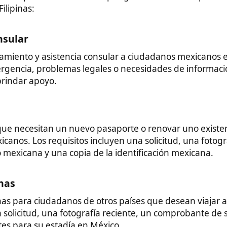
s requisitos incluyen una solicitud, una fotografía reciente,
a y una copia de la identificación mexicana.
ciudadanos de otros países que desean viajar a México. Los
ud, una fotografía reciente, un comprobante de seguro médico
su estadía en México.
imientos, matrimonios y defunciones de ciudadanos mexicanos en
 es necesario presentar una solicitud junto con una copia del acta
a copia de la identificación mexicana.
danos mexicanos pueden contar con la protección consular
cuentra en apuros en Filipinas, el número de teléfono de
0 3220.