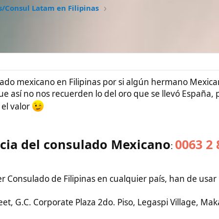
#1
xicano en Filipinas por si algún hermano Mexicano tiene algún
 nos recuerden lo del oro que se llevó España, poco a poco y
el consulado
Mexicano
0063 2 8840 3220
:
do de Filipinas en cualquier país, han de usar este sitio web:
 Corporate Plaza 2do. Piso, Legaspi Village, Makati City, Manila,
Google maps
:
https://maps.app.goo.gl/oieVoHdUNdBk74u3A
6
zano Arredondo
/filipinas
gob.mx