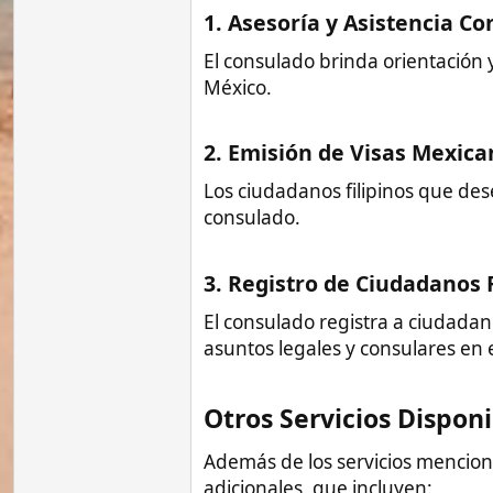
Además de los servicios mencionados ante
adicionales, que incluyen:
Apostille de Documentos
: La apo
documentos internacionales, como 
o en otros países que forman part
proceso.
Legalización de Documentos
: En 
válidos en México o en otros paíse
sobre cómo legalizar documentos.
Traducción de Documentos
: Si n
el consulado puede brindar asesor
Asistencia para Víctimas de Trat
y asistencia a víctimas de trata de
ciudadanos mexicanos como a filipi
Para obtener información adicional sobre e
procedimientos, se recomienda visitar el
comunicarse directamente con ellos al n
Vídeos
Guías
Seg