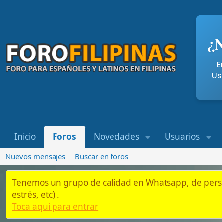
¿Necesi
Entra aqu
Usando nue
Inicio
Foros
Novedades
Usuarios
Whatsap
Nuevos mensajes
Buscar en foros
Tenemos un grupo de calidad en Whatsapp, de personas que es
estrés, etc) .
Toca aquí para entrar
Inicio
Foros
Consulados, y Embajadas
Otras Embajadas/Consul 
Consulado de México en Filipinas