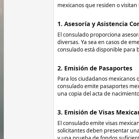
consulado emite pasaportes mexicanos. Lo
una copia del acta de nacimiento mexican
3. Emisión de Visas Mexicanas​
El consulado emite visas mexicanas para 
solicitantes deben presentar una solicit
y una prueba de fondos suficientes para 
4. Registro Civil​
El consulado realiza el registro de nac
Filipinas. Para registrar un evento civil,
de nacimiento o matrimonio original y un
5. Protección Consular​
En situaciones de emergencia, los ciuda
proporcionada por el consulado. Si se en
emergencia del consulado es 0063 2 884