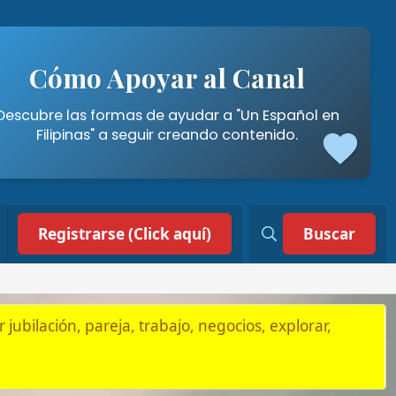
poyar al Canal
mas de ayudar a "Un Español en
a seguir creando contenido.
 (Click aquí)
Buscar
, trabajo, negocios, explorar,