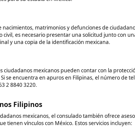
ipinos​
 mexicanos, el consulado también ofrece asesoría y asistencia
n vínculos con México. Estos servicios incluyen:
a ciudadanos filipinos que necesitan asistencia consular en
ar a México pueden obtener visas mexicanas a través del
s en México​
os que residen en México, lo que facilita la gestión de sus