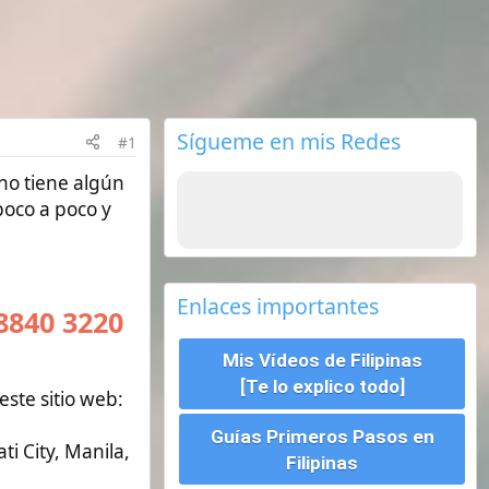
Sígueme en mis Redes
Enlaces importantes
Mis Vídeos de Filipinas
[Te lo explico todo]
Guías Primeros Pasos en
Filipinas
Seguros de viajes ¿Cual
escoger?
Requisitos para viajar a
Filipinas