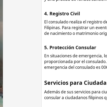
Servicios para Ciudadanos Fil
Además de sus servicios para ciudadanos
consular a ciudadanos filipinos que tiene
1. Asesoría y Asistencia Consular​
El consulado brinda orientación y apoyo 
México.
2. Emisión de Visas Mexicanas​
Los ciudadanos filipinos que desean viaj
consulado.
3. Registro de Ciudadanos Filipino
El consulado registra a ciudadanos filipin
asuntos legales y consulares en el país.
Otros Servicios Disponibles​