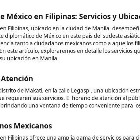
ión​
de Makati, en la calle Legaspi, una ubicación estratégica que
eren sus servicios. El horario de atención al público es de lunes
ndo una ventana de tiempo conveniente para los visitantes.
exicanos​
inas ofrece una amplia gama de servicios para ciudadanos
:
y asistencia consular a ciudadanos mexicanos en situaciones
, problemas legales o necesidades de información general, el
apoyo.
itan un nuevo pasaporte o renovar uno existente, el