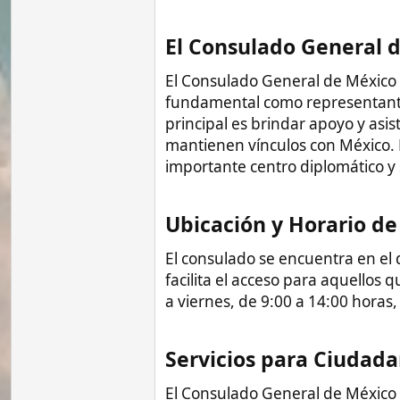
Ubicación y Horario de Atenc
El consulado se encuentra en el distrito 
facilita el acceso para aquellos que requi
a viernes, de 9:00 a 14:00 horas, brinda
Servicios para Ciudadanos M
El Consulado General de México en Filip
mexicanos que residen o visitan Filipinas
1. Asesoría y Asistencia Consular​
El consulado proporciona asesoramiento 
diversas. Ya sea en casos de emergencia
consulado está disponible para brindar 
2. Emisión de Pasaportes​
Para los ciudadanos mexicanos que neces