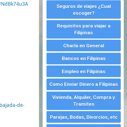
Charla en General
Bancos en Filipinas
Empleo en Filipinas
Como Enviar Dinero a Filipinas
Vivienda, Alquiler, Compra y
Tramites
Parejas, Bodas, Divorcios, etc
Montar un Negocio en
Filipinas
Visados para Filipinas