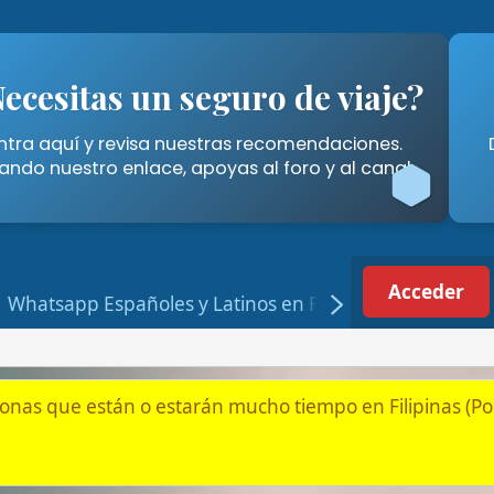
tas un seguro de viaje?
Cómo A
í y revisa nuestras recomendaciones.
Descubre las for
stro enlace, apoyas al foro y al canal.
Filipinas" 
Acceder
Registrarse
p Españoles y Latinos en Filipinas
tán o estarán mucho tiempo en Filipinas (Por jubilación, pareja
Latam en Filipinas