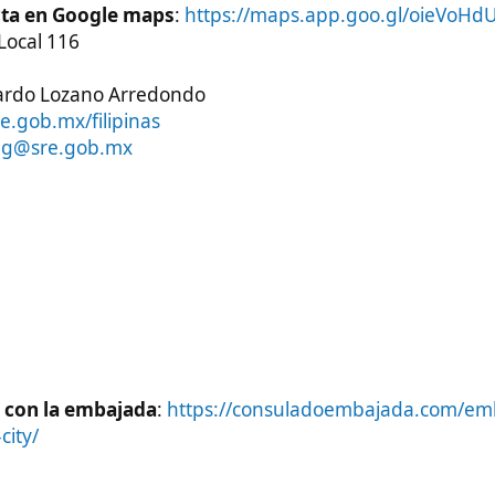
 embajada
:
https://consuladoembajada.com/embajada-de-
o en Filipinas: Servicios y Ubicación​
inas, ubicado en la ciudad de Manila, desempeña un papel
ico de México en este país del sudeste asiático. Su misión
tanto a ciudadanos mexicanos como a aquellos filipinos que
tículo, exploraremos en detalle los servicios que ofrece este
ción en Manila.