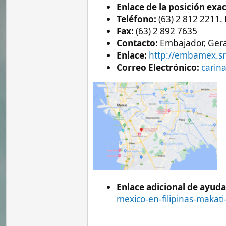
Enlace adicional de ayuda con la
mexico-en-filipinas-makati-city/
El Consulado General de Méxic
El Consulado General de México en Filip
fundamental como representante diplomát
principal es brindar apoyo y asistencia 
mantienen vínculos con México. En este ar
importante centro diplomático y su ubica