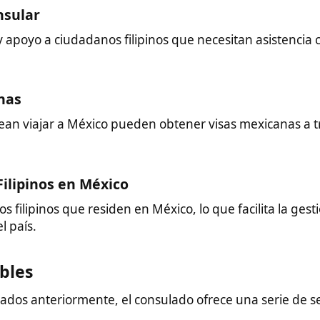
riormente, el consulado ofrece una serie de servicios
stilla de documentos es un proceso necesario para validar
certificados de nacimiento y diplomas, para su uso en México
e del Convenio de La Haya. El consulado puede ayudar con este
ocasiones, los documentos requieren legalización para ser
s. El consulado puede proporcionar información y orientación
ecesita traducir documentos de un idioma extranjero al español,
amiento sobre cómo obtener traducciones certificadas.
a de Personas
: El consulado también se dedica a brindar apoyo
 personas, una cuestión seria que puede afectar tanto a
nos.
stos servicios o detalles específicos sobre requisitos y
 sitio web del Consulado General de México en Filipinas o
úmero de teléfono 0063 2 8840 3220.
uro Recomendado
Guía Vivir en Filipinas
Inicio