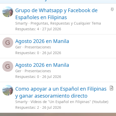
Respuestas
0
26 Jul 2026
Agosto 2026 en Manila
G
Ger
Presentaciones
Respuestas
0
26 Jul 2026
A
Como apoyar a un Español en Filipinas
r
y ganar asesoramiento directo
t
Smarty
Vídeos de "Un Español en Filipinas" (Youtube)
i
Respuestas
2
26 Jul 2026
c
l
Sígueme en mis Redes
e
Enlaces importantes
Mis Vídeos de Filipinas
[Te lo explico todo]