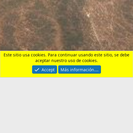
Vivienda, Alquiler, Compra y Tramites
Contactarnos
Términos y reglas
Privacy policy
Ayuda
Portal
R
S
S
®
Community platform by XenForo
© 2010-2026 XenForo Ltd.
¿Necesitas un seguro de
viaje?