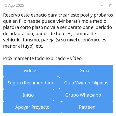
i
que en filipinas se puede vivir baratísimo a medio
c
plazo (a corto plazo no va a ser barato por el periodo
i
o
de adaptación, pagos de hoteles, compra de
vehículo, turismo, pareja (si su nivel económico es
menor al tuyo), etc.
Próximamente todo explicado + vídeo
Vídeos
Guías
Seguro Recomendado
Guía Vivir en Filipinas
Inicio
Grupo Whatsapp
Apoyar Proyecto
Patreon
Citar
Negrita
Itálica
Más Opciones…
Insertar enlace
Insertar imagen
Más Opciones…
Deshacer
Más Opciones…
Vista previa