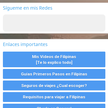
Guías Primeros Pasos en Filipinas
Seguros de viajes ¿Cual escoger?
Requisitos para viajar a Filipinas
Charla en General
Bancos en Filipinas
Empleo en Filipinas
Como Enviar Dinero a Filipinas
Vivienda, Alquiler, Compra y Tramites
Parejas, Bodas, Divorcios, etc
Montar un Negocio en Filipinas