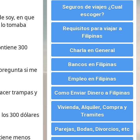
Charla en General
Bancos en Filipinas
Empleo en Filipinas
Como Enviar Dinero a Filipinas
Vivienda, Alquiler, Compra y
Tramites
Parejas, Bodas, Divorcios, etc
Montar un Negocio en
Filipinas
Visados para Filipinas