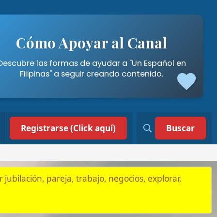
poyar al Canal
mas de ayudar a "Un Español en
a seguir creando contenido.
 (Click aquí)
Buscar
, trabajo, negocios, explorar,