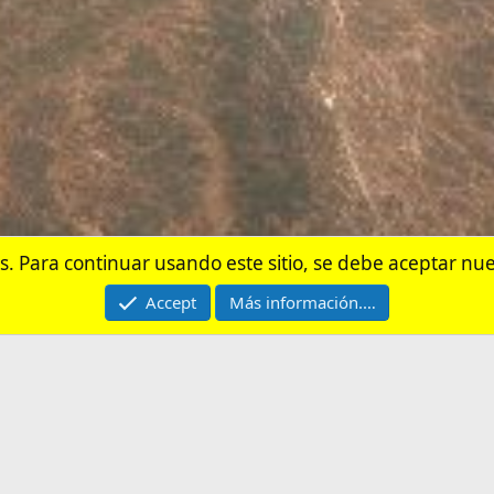
Contactarnos
Términos y r
®
munity platform by XenForo
© 2010-2026 XenForo Ltd.