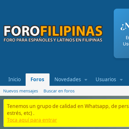
¿Necesi
Entra aqu
Usando nue
Inicio
Foros
Novedades
Usuarios
Whatsap
Nuevos mensajes
Buscar en foros
Tenemos un grupo de calidad en Whatsapp, de personas que es
estrés, etc) .
Toca aquí para entrar
Inicio
Foros
Leyes Filipinas y temas legales
Estafa del Black Jack Filipino