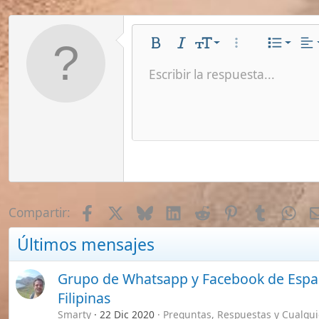
Últimos mensajes
Verdana
Grupo de Whatsapp y Facebook de Españoles e
Filipinas
Smarty
22 Dic 2020
Preguntas, Respuestas y Cualquier Tema
Agosto 2026 en Manila
G
Ger
26 Jul 2026
Presentaciones
Agosto 2026 en Manila
G
Ger
26 Jul 2026
Presentaciones
Como apoyar a un Español en Filipinas y ganar
asesoramiento directo
Smarty
10 May 2025
Vídeos de "Un Español en Filipinas" (Yout