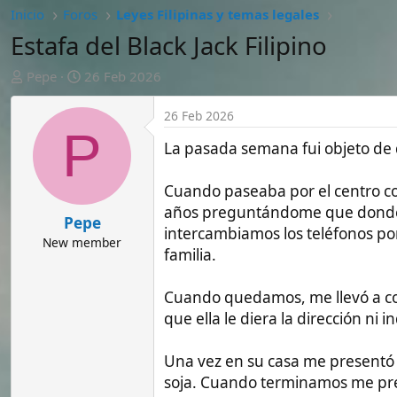
A
F
Pepe
26 Feb 2026
u
e
t
c
26 Feb 2026
o
h
P
r
a
La pasada semana fui objeto de dicho t
d
e
Cuando paseaba por el centro comercial 
i
años preguntándome que donde había co
n
Pepe
intercambiamos los teléfonos porque dijo
i
New member
c
familia.
i
o
Cuando quedamos, me llevó a coger un tri
que ella le diera la dirección ni indicació
Una vez en su casa me presentó a su madr
soja. Cuando terminamos me preguntaron 
te, por lo que fue a comprar una bolsa de
En esto que baja su hermano y entabla
trabajo, etc. N El hermano está muy ate
entero o no.