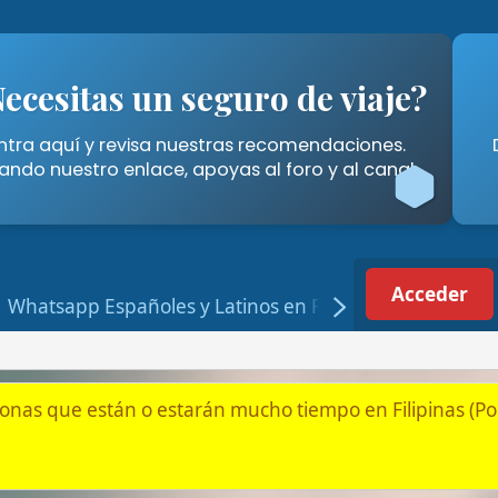
tas un seguro de viaje?
Cómo A
í y revisa nuestras recomendaciones.
Descubre las for
stro enlace, apoyas al foro y al canal.
Filipinas" 
Acceder
Registrarse
p Españoles y Latinos en Filipinas
tán o estarán mucho tiempo en Filipinas (Por jubilación, pareja