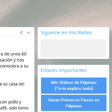
Sígueme en mis Redes
Enlaces importantes
Mis Vídeos de Filipinas
[Te lo explico todo]
Guías Primeros Pasos en
Filipinas
Seguros de viajes ¿Cual
escoger?
Requisitos para viajar a
Filipinas