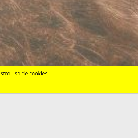
eglas
Privacy policy
Ayuda
Portal
R
S
S