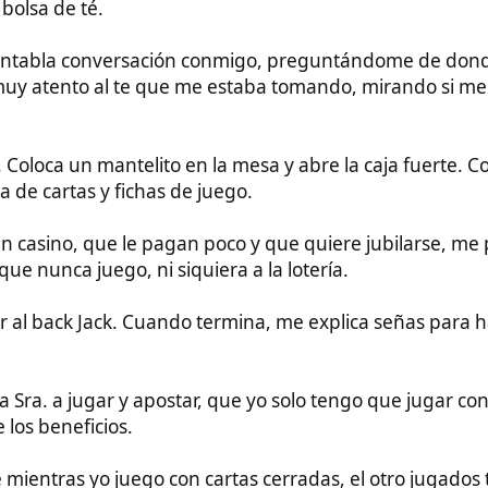
n mantelito en la mesa y abre la caja fuerte. Contiene 300
as y fichas de juego.
, que le pagan poco y que quiere jubilarse, me pregunta si me
a juego, ni siquiera a la lotería.
k Jack. Cuando termina, me explica señas para hacer trampas y
ugar y apostar, que yo solo tengo que jugar con los 300 dólares
ficios.
 yo juego con cartas cerradas, el otro jugados tiene menos
do de banca y jugando con desventaja todo el tiempo.
e sienta a mi lado y me acaricia las piernas con las manos,
 y que es muy peligroso para un extranjero ir a la cárcel en