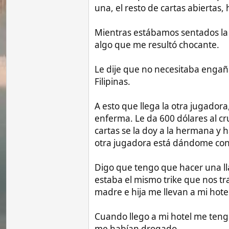
A esto que llega la otra jugadora, me mir
enferma. Le da 600 dólares al crupier. Es
cartas se la doy a la hermana y hacen un
otra jugadora está dándome conversació
Digo que tengo que hacer una llamada, me
estaba el mismo trike que nos trajo. Me p
madre e hija me llevan a mi hotel. El tray
Cuando llego a mi hotel me tengo que ac
me habían drogado.
El timo consiste en que te hacen perder 
que tienen preparado en la puerta, te a
Hoy mismo se me ha acercado un individ
preparando una asociación de veteranos.
para preparar la estafa.
Se lo he comentado a unos amigos filipin
Filipinas. Siempre actúan con extranjero
iniciar la conversación, llevarlos a su cas