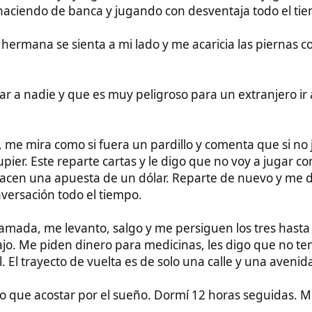
a como si fuera un pardillo y comenta que si no juega se siente
te reparte cartas y le digo que no voy a jugar con dinero. Las
a apuesta de un dólar. Reparte de nuevo y me da cartas. La
n todo el tiempo.
 levanto, salgo y me persiguen los tres hasta la calle, donde
iden dinero para medicinas, les digo que no tengo, así que la
ecto de vuelta es de solo una calle y una avenida.
ostar por el sueño. Dormí 12 horas seguidas. Me di cuenta que
dinero, sobre 3000 dólares. Como no puedes pagar, en el trike
compañan a un cajero para que saques el dinero.
uo filipino preguntándome si soy americano, que está
 Supongo que esa fue la manera de iniciar loa conversación
os y les ha resultado muy gracioso, es un timo muy conocido en
s en centros comerciales, le preguntan cualquier cosa para
a, drogarlos y engañarlos.