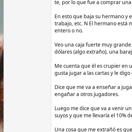
Veo una caja fuerte muy grande. Coloca u
dólares (algo extraño), una baraja de cart
Me cuenta que él es crupier en un casino
gusta jugar a las cartas y le digo que nunc
Dice que me va a enseñar a jugar al bac
engañar a otros jugadores.
Luego me dice que va a venir una Sra. a j
suyos y que me llevaría el 10% de los bene
Una cosa que me extrañó es que mientras
una, el resto de cartas abiertas, hacien
Mientras estábamos sentados la hermana s
algo que me resultó chocante.
Le dije que no necesitaba engañar a nadie
Filipinas.