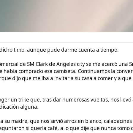
#1
imo, aunque pude darme cuenta a tiempo.
de SM Clark de Angeles city se me acercó una Sra de unos 60
mprado esa camiseta. Continuamos la conversación y nos
 que me iba a invitar a su casa a comer y a que conociera a su
ke que, tras dar numerosas vueltas, nos llevó a su casa sin
n alguna.
e, que nos sirvió arroz en blanco, calabacines con pollo y
si quería café, a lo que dije que nunca tomo café, solo tomo
 té.
 conversación conmigo, preguntándome de donde soy, en que
nto al te que me estaba tomando, mirando si me lo tomaba