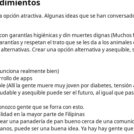
 respetan el trato que se les da a los animales en los
vas. Crear una opción alternativa y asequible, sin duda será
 realmente bien)
e apps
a gente muere muy joven por diabetes, tensión alta, colesterol,
y asequible puede ser el futuro, al igual que pasó en España en
ente que se forra con esto.
la mayor parte de Filipinas
 panadería de pan bueno cerca de una comunidad de
puede ser una buena idea. Ya hay hay gente que gana dinero
e países ricos como Korea.
n snorkel en las zonas turísticas: No he visto ni una tienda en
 en MoalBoal, ni Badián, ni en ningún lado) que vendan aletas o
eptable. Solo en los mall he visto y la calidad es pésima (todo
lotado en pueblos y a los filipinos les encanta un buen café.
ey requiere un 60% de propiedad filipina en casi cualquier