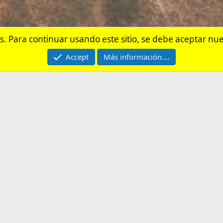
bajo/Empleo en Filipinas
Contactarnos
Términos y r
®
munity platform by XenForo
© 2010-2026 XenForo Ltd.
 de viaje?
Cómo Apoyar al Can
comendaciones.
Descubre las formas de ayudar a "Un Es
foro y al canal.
Filipinas" a seguir creando conteni
 un programa de publicidad para afiliados diseñado para ofrecer a sitios web
d de Afiliado de Amazon, obtengo ingresos por las compras adscritas que cumpl