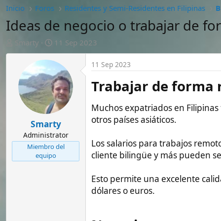
A
F
Smarty
11 Sep 2023
u
e
t
c
11 Sep 2023
o
h
r
a
Trabajar de forma remot
d
e
Muchos expatriados en Filipinas trabaj
i
otros países asiáticos.
n
Smarty
i
Administrator
c
Los salarios para trabajos remotos califi
Miembro del
i
cliente bilingüe y más pueden ser de 20
equipo
o
Esto permite una excelente calidad de vi
dólares o euros.
Negocios y emprendimie
Montar un negocio propio es otra opción
Granjas de pollos o cerdos con gara