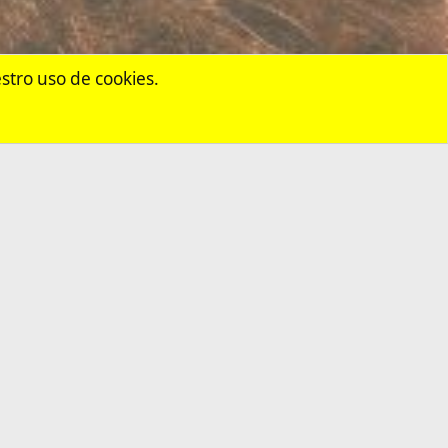
eglas
Privacy policy
Ayuda
Portal
R
S
S
al
pañol en
do.
 un modo de obtener comisiones por publicidad,
en los requisitos aplicables