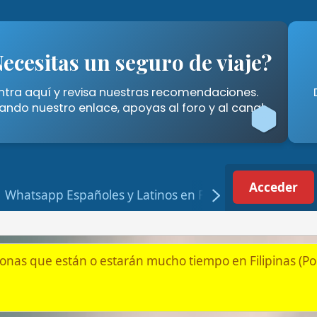
tas un seguro de viaje?
Cómo A
í y revisa nuestras recomendaciones.
Descubre las for
stro enlace, apoyas al foro y al canal.
Filipinas" 
Acceder
Registrarse
p Españoles y Latinos en Filipinas
tán o estarán mucho tiempo en Filipinas (Por jubilación, pareja
bajo/Empleo en Filipinas
emota en Filipinas