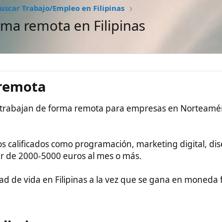
#1
a​
an de forma remota para empresas en Norteamérica, Europa u
cados como programación, marketing digital, diseño, atención al
00-5000 euros al mes o más.
da en Filipinas a la vez que se gana en moneda fuerte como
ntos​
 atractiva. Algunas ideas que se han conversado incluyen:
ntías higiénicas y din muertes dignas (Muchos filipinos