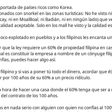
nstituir la empresa a nombre de un cónyuge filipino.
uedes hacer algo así.
y si vas a poner tú todo el dinero, acordar que él, que te tiene
 años de su 60% a un precio ridículo.
e hacer una casa donde el 60% tenga que ser a nombre de tu
rato de los 100 años.
 serio con alguien con quien no confías al 100%. Si confías y
o lo irás viendo con los detalles. Si es Materialista y/o pide
mal, eso es humanitario.
uro Recomendado
Guía Vivir en Filipinas
Inicio
Apoyar Proyecto
Patreon
Última edición:
23 Oct 2023
Citar