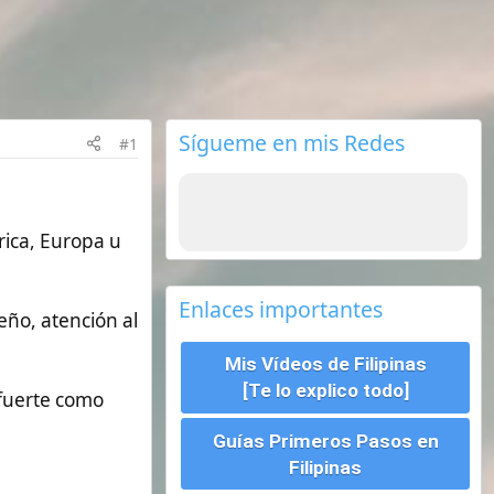
Sígueme en mis Redes
Enlaces importantes
Mis Vídeos de Filipinas
[Te lo explico todo]
Guías Primeros Pasos en
Filipinas
Seguros de viajes ¿Cual
escoger?
Requisitos para viajar a
Filipinas