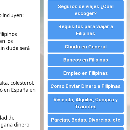
Charla en General
Bancos en Filipinas
Empleo en Filipinas
Como Enviar Dinero a Filipinas
Vivienda, Alquiler, Compra y
Tramites
Parejas, Bodas, Divorcios, etc
Montar un Negocio en
Filipinas
Visados para Filipinas