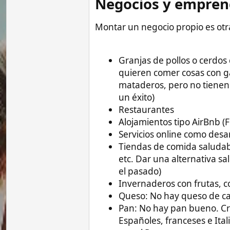
quieren comer cosas con garantías y
mataderos, pero no tienen alternati
un éxito)
Restaurantes
Alojamientos tipo AirBnb (Funciona
Servicios online como desarrollo d
Tiendas de comida saludable (Allí l
etc. Dar una alternativa saludable 
el pasado)
Invernaderos con frutas, conozco g
Queso: No hay queso de calidad en 
Pan: No hay pan bueno. Crear una
Españoles, franceses e Italianos, 
con el Pan.
Ropa de segunda mano importada d
Tienda de productos relacionados co
zonas turísticas (Ni en Boracay, ni
elementos de este tipo de calidad ac
se rompe rapidísimo).
Cafeterías: el café es algo poco exp
Sin embargo, hay que considerar que la l