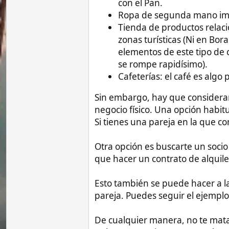
negocio físico. Una opción habitual es co
Si tienes una pareja en la que confías, p
Otra opción es buscarte un socio filipino 
que hacer un contrato de alquiler por 100
Esto también se puede hacer a la hora d
pareja. Puedes seguir el ejemplo del cont
De cualquier manera, no te matas en nada
es buena pareja no te pasará nada, pero es
dinero en abundancia, mala señal.
Si solo pide para comer y recarga, es nor
Vídeos
Guías
Seg
Grupo Whatsapp