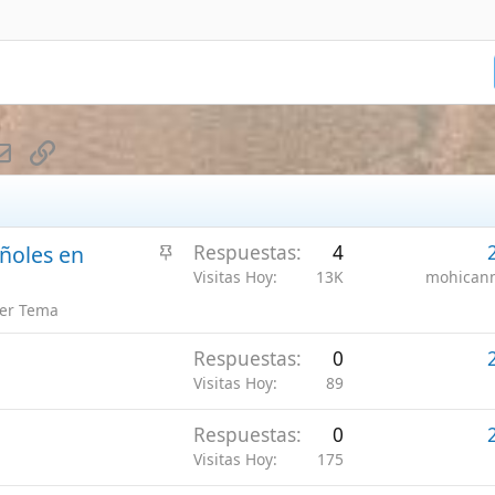
d
Visitas Hoy
89
Ger
o
Respuestas
0
26 Jul 2026
G
Visitas Hoy
175
Ger
A
Respuestas
2
26 Jul 2026
G
r
Visitas Hoy
2K
Ger
t
ube)
i
c
l
e