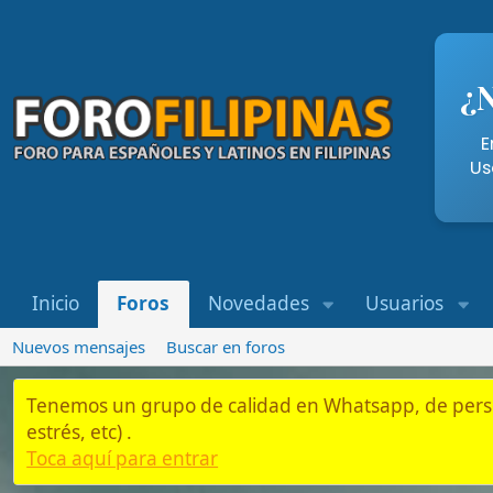
¿Necesi
Entra aqu
Usando nue
Inicio
Foros
Novedades
Usuarios
Whatsap
Nuevos mensajes
Buscar en foros
Tenemos un grupo de calidad en Whatsapp, de personas que es
estrés, etc) .
Toca aquí para entrar
Inicio
Foros
Residentes y Semi-Residentes en Filipinas
Buscar Tra
Ideas de negocio o trabajar de forma r