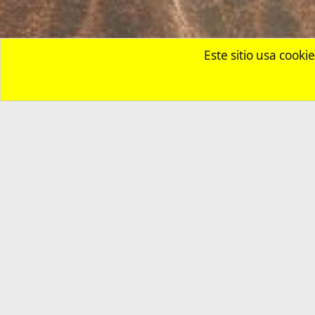
Inicio
Foros
Residentes y Semi-Residentes en Filipinas
Buscar Tra
Com
¿Necesitas un seguro
Entra aquí y revisa nuestras re
Usando nuestro enlace, apoyas al 
Esta web usa cookies y participa en el Programa de Afiliados de Amazon EU,
publicitando e incluyendo enlaces a Amazon.es . En calida