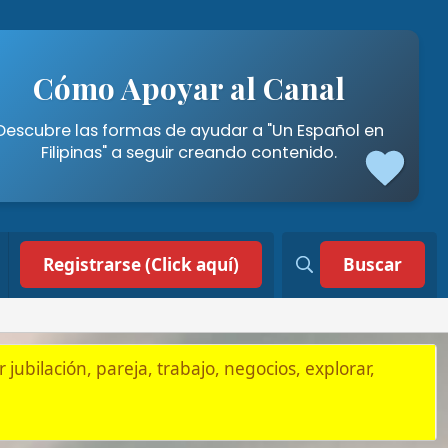
poyar al Canal
mas de ayudar a "Un Español en
a seguir creando contenido.
 (Click aquí)
Buscar
, trabajo, negocios, explorar,