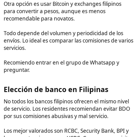
España y no tributar allí.
En Filipinas no existe impuesto sobre la renta para
extranjeros cuyos ingresos provengan del exterior.
Siempre asesorarse con un abogado especializado.
Precio de la luz y otros gastos​
Filipinas tiene tarifas eléctricas más económicas que
España. Usar ventilador, nevera y cocina eléctrica
puede costar unos 20-30€ al mes. Con aire
acondicionado hay que preparar el doble
aproximadamente, yo pago unos 60€ con aire
acondicionado al mínimo (unos 28Cº) toda la noche y
parte del día, nevera y cocina eléctrica.
Otros gastos como comer en locales populares
baratos o en en puestos ambulantes rondan los 2-3€
al día por persona. Servicios de lavandería son muy
asequibles también.