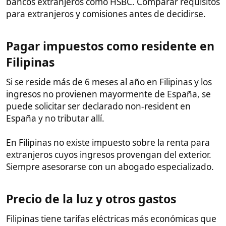
En resumen, con 300-500€ al mes tiene una vida
acomodada, dependiendo de la zona.
Filipinas: ventajas y desventajas
como destino​
Ventajas de vivir en Filipinas:
Coste de vida significativamente más bajo que
en Europa occidental.
Excelente calidad de vida en zonas
paradisíacas por una fracción del precio.
Comunidad grande de expatriados con los
cuales socializar.
Filipinos son hospitalarios con extranjeros y
familiares son parte de la cultura.
Gran diversidad de actividades al aire libre y
vida nocturna.
Desventajas y precauciones a tener en cuenta: