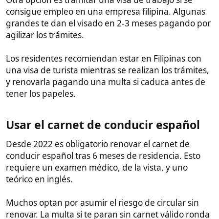
Según se comenta, hay opción para comprar el
carnet a un gestor por 10 años por unos 10000
pesos, pero no me queda claro si esto es legal o no,
por los que es preferible comentárselo a un
abogado o a gente local de confianza antes de de
dar el paso para asegurarte de que no haces nada
ilegal.
Llevar dinero en efectivo a Filipinas​
Para evitar problemas en aduana, los residentes
recomiendan no pasar de 10.000€ en efectivo en
cada viaje. Cantidades mayores requieren
declaración y pueden ser incautadas.
Una opción es fraccionar el dinero en varios envíos
Western Union de menos de 10.000€. Otra es abrir
una cuenta bancaria en Filipinas y transferir
mensualmente menos de esa cantidad.