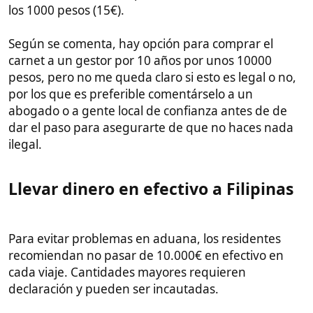
Algunos residentes usan cuentas europeas como
N26 o Revolut para sacar efectivo en cajeros de
forma económica.
Enviar dinero desde Europa a
Filipinas​
Servicios como Wise o WorldRemit permiten enviar
euros a Filipinas con comisiones bajas,
aprovechando los buenos tipos de cambio en ciertas
épocas. Wise tiene un límite de 500.000 pesos (unos
8000€) por transacción.
Otra opción es usar Bitcoin y exchanges filipinos
para convertir a pesos, aunque es menos
recomendable para novatos.
Todo depende del volumen y periodicidad de los
envíos. Lo ideal es comparar las comisiones de varios
servicios.