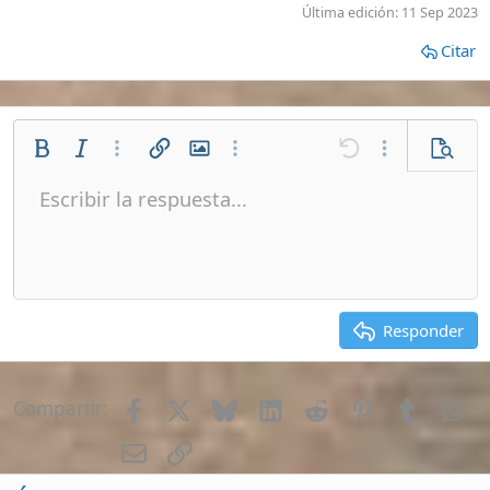
Mis Vídeos de Filipinas
[Te lo explico todo]
Guías Primeros Pasos en Filipinas
Seguros de viajes ¿Cual escoger?
Requisitos para viajar a Filipinas
Charla en General
Bancos en Filipinas
Empleo en Filipinas
Como Enviar Dinero a Filipinas
Vivienda, Alquiler, Compra y Tramites
Parejas, Bodas, Divorcios, etc
Montar un Negocio en Filipinas