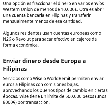
Recomiendo entrar en el grupo de Whatsapp y
preguntar.
Elección de banco en Filipinas​
No todos los bancos filipinos ofrecen el mismo nivel
de servicio. Los residentes recomiendan evitar BDO
por sus comisiones abusivas y mal servicio.
Los mejor valorados son RCBC, Security Bank, BPI y
bancos extranjeros como HSBC. Comparar requisitos
para extranjeros y comisiones antes de decidirse.
Pagar impuestos como residente en
Filipinas​
Si se reside más de 6 meses al año en Filipinas y los
ingresos no provienen mayormente de España, se
puede solicitar ser declarado non-resident en