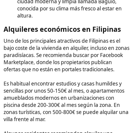
Es habitual encontrar estudios y casas humildes y
sencillas por unos 50-150€ al mes, o apartamentos
amueblados modernos en urbanizaciones con
piscina desde 200-300€ al mes según la zona. En
zonas turísticas, con 500-800€ se puede alquilar una
villa frente al mar.
Algunos residentes recomiendan alquilar una
semana en Airbnb al llegar, para luego con calma
buscar estancia de larga duración. Siempre regatear
educadamente el precio publicado.
Los mejores precios se encuentran en Facebook
marketplace, pero esto es solo recomendado si
tienes una pareja filipina que se encargue de
negociar con el anunciante.
Compra de inmuebles como
extranjero​
La ley filipina no permite que los extranjeros