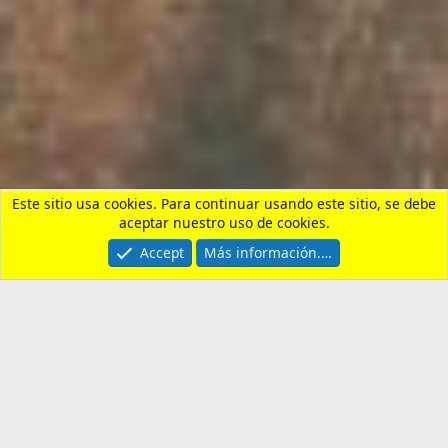
Vivienda, Alquiler, Compra y Tramites
Contactarnos
Términos y reglas
Privacy policy
Ayuda
Portal
R
S
S
®
Community platform by XenForo
© 2010-2026 XenForo Ltd.
¿Necesitas un seguro de
viaje?