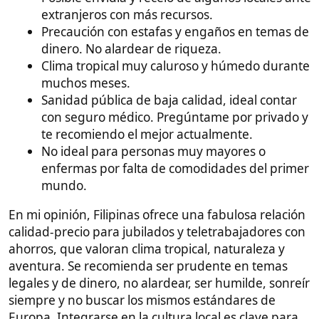
Y mucho cuidado con las mujeres materialistas o que
solo buscan algún beneficio económico.
En conclusión, no tienes porque preocuparte,
simplemente conoce bien con quien te juntas, no
tengas prisa y disfruta como hacemos todos, sin
meternos en líos de faltas ni legales ni de odio o
envidias.
Vídeos
Guías
Seguro Recomendado
Guía Vivir en Filipinas
Inicio
Grupo Whatsapp
Apoyar Proyecto
Patreon
Última edición:
11 Sep 2023
Citar