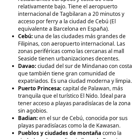
Davao:
ciudad del sur de Mindanao con costa
que también tiene gran comunidad de
expatriados. Es una ciudad moderna y limpia.
Puerto Princesa:
capital de Palawan, más
tranquila que el turístico El Nido. Ideal para
tener acceso a playas paradisíacas de la zona
sin agobios.
Badian:
en el sur de Cebú, conocida por sus
playas paradisíacas como la de Kawasan.
Pueblos y ciudades de montaña
como la
ciudad moderna y limpia llamada Baguio,
conocida por su clima más fresco al estar en
altura.
Alquileres económicos en Filipinas​
Uno de los principales atractivos de Filipinas es el
bajo coste de la vivienda en alquiler, incluso en zonas
paradisíacas. Se recomienda buscar por Facebook
Marketplace, donde los propietarios publican
ofertas que no están en portales tradicionales.