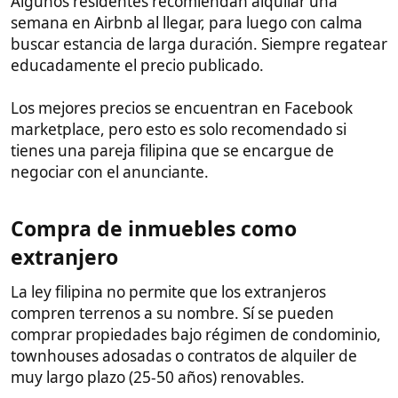
compren terrenos a su nombre. Sí se pueden
comprar propiedades bajo régimen de condominio,
townhouses adosadas o contratos de alquiler de
muy largo plazo (25-50 años) renovables.
En subdivisiones (urbanizaciones), la ley limita que
solo el 40% pueda ser propiedad de extranjeros.
Siempre revisar bien la documentación con un
abogado de confianza.
Para heredar propiedades, lo ideal es venderlas
antes de fallecer y transferir los fondos a los
herederos.
Conseguir residencia y matrimonio​
Para los solteros, una forma de obtener la residencia
es casándose con una ciudadana filipina. El proceso
puede tardar más de 6 meses y requiere presentar
documentación apostillada sobre el estado civil.