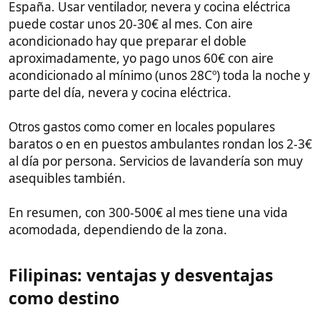
Corrupción e informalidad en trámites legales
y administrativos. Verificar todo.
Posible envidia y recelo de algunos locales ante
extranjeros con más recursos.
Precaución con estafas y engaños en temas de
dinero. No alardear de riqueza.
Clima tropical muy caluroso y húmedo durante
muchos meses.
Sanidad pública de baja calidad, ideal contar
con seguro médico. Pregúntame por privado y
te recomiendo el mejor actualmente.
No ideal para personas muy mayores o
enfermas por falta de comodidades del primer
mundo.
En mi opinión, Filipinas ofrece una fabulosa relación
calidad-precio para jubilados y teletrabajadores con
ahorros, que valoran clima tropical, naturaleza y
aventura. Se recomienda ser prudente en temas
legales y de dinero, no alardear, ser humilde, sonreír
siempre y no buscar los mismos estándares de