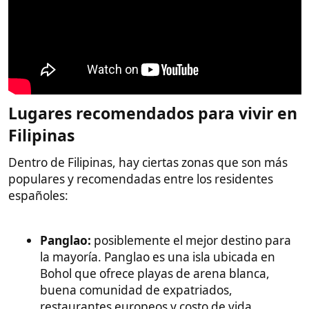
Lugares recomendados para vivir en
Filipinas​
Dentro de Filipinas, hay ciertas zonas que son más
populares y recomendadas entre los residentes
españoles:
Panglao:
posiblemente el mejor destino para
la mayoría. Panglao es una isla ubicada en
Bohol que ofrece playas de arena blanca,
buena comunidad de expatriados,
restaurantes europeos y costo de vida
relativamente bajo. Tiene el aeropuerto
internacional de Tagbilaran a 20 minutos y
acceso por ferry a la ciudad de Cebú (El
equivalente a Barcelona en España).
Cebú:
una de las ciudades más grandes de
Filipinas, con aeropuerto internacional. Las
zonas periféricas como las cercanas al mall
Seaside tienen urbanizaciones decentes.