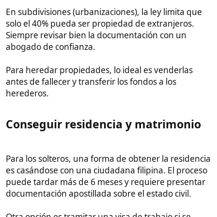
Otra opción es tramitar una visa de trabajo si se
consigue empleo en una empresa filipina. Algunas
grandes te dan el visado en 2-3 meses pagando por
agilizar los trámites.
Los residentes recomiendan estar en Filipinas con
una visa de turista mientras se realizan los trámites,
y renovarla pagando una multa si caduca antes de
tener los papeles.
Usar el carnet de conducir español​
Desde 2022 es obligatorio renovar el carnet de
conducir español tras 6 meses de residencia. Esto
requiere un examen médico, de la vista, y uno
teórico en inglés.
Muchos optan por asumir el riesgo de circular sin
renovar. La multa si te paran sin carnet válido ronda
los 1000 pesos (15€).