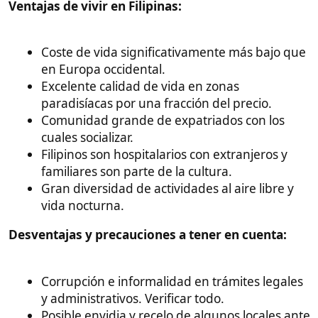
Europa. Integrarse en la cultura local es clave para
una estancia larga placentera.
Un a mala envidia o hacerle la competencia a quien
no debes, puede ser peligroso, pero si no criticas su
cultura, la política, no alardeas, no interfieres en la
vida amorosa o económica de los locales, no
deberías tener problemas.
La mayoría de los extranjeros encarcelados o
asesinados suelen tener un historial problemático,
chulesco, desafiante, competidor en temas de
negocios con gente local o gente importante o
influyente. Engañar a una mujer para acostarte con
ella puede resultar en un mal navajazo de algún
familiar.
Flirtear más de la cuenta con una mujer
comprometida o pretendida por otro hombre puede
acabar con un navajazo del pretendiente celoso.