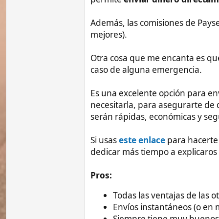
Comisiones muy bajas
Fácil de usar
No son muy pesados con la document
pasaporte, dni o carnet de conducir
Fácil de usar
Funciona con 170 países, incluido Fi
Recogida de dinero en efectivo com
AUB Branch
Cavite United Rural Bank
CIS Bayad Center, Inc
Cebuana Lhuillier
LBC Express Inc
M LHUILLIER
Palawan Pawnshop
Rural Bank of Angeles - CPU
Compatible con todos los bancos de 
Contras:
Por alguna razón se habla poco de e
Una vez tardaron en cambiarme un