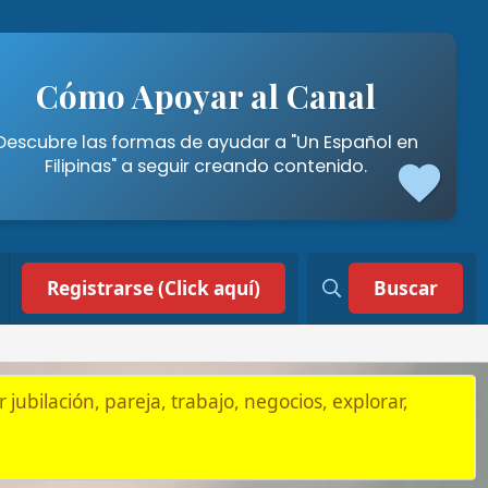
poyar al Canal
mas de ayudar a "Un Español en
a seguir creando contenido.
 (Click aquí)
Buscar
, trabajo, negocios, explorar,