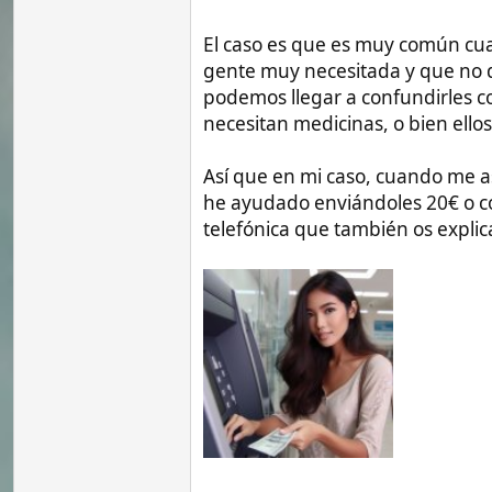
Así que en mi caso, cuando me aseguré 
he ayudado enviándoles 20€ o cosas así 
telefónica que también os explicaré como 
Resumen para los que no q
Envíos de dinero en efectivo para recoger
Si no quieres leer todo el post, basta que
que la mayoría y yo mismo usamos y r
Enviar dinero
(a otra persona o a 