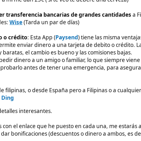
as, o desde España pero a Filipinas o a cualquier país del
interesantes.
el enlace que he puesto en cada una, me estarás apoyando con el
icaciones (descuentos o dinero a ambos, es decir a ti y a mi)
, por lo que tened este post a mano porque iré actualizandolo.
mas y perdidas de tiempo:
on
, pero desde España al menos es un caos, yo no conseguí
s pasos, les envié mis fotos de mis documentos y no me lo
eta y permite varias formas de envío, lo malo es que el
reció pésimo y las comisiones son bastante altas para mi
, porque me hicieron perder mucho tiempo y ante una