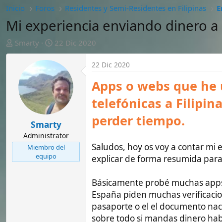
A
F
Smarty
22 Dic 2020
u
e
t
c
22 Dic 2020
o
h
r
a
Apps o webs que he usado
d
telefónicas a Filipinas | P
e
i
perder tiempo.
n
Smarty
i
Administrator
c
Saludos, hoy os voy a contar mi experienci
Miembro del
i
equipo
explicar de forma resumida para no sobr
o
Básicamente probé muchas apps y casi t
España piden muchas verificaciones. En 
pasaporte o el el documento nacional de 
sobre todo si mandas dinero habitualme
El caso es que es muy común cuando cono
gente muy necesitada y que no dudarán 
podemos llegar a confundirles con "pid
necesitan medicinas, o bien ellos o bien f