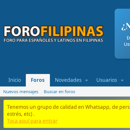
¿Necesi
Entra aqu
Usando nue
Inicio
Foros
Novedades
Usuarios
Whatsap
Nuevos mensajes
Buscar en foros
Tenemos un grupo de calidad en Whatsapp, de personas que es
estrés, etc) .
Toca aquí para entrar
Inicio
Foros
Residentes y Semi-Residentes en Filipinas
Enviar dine
Mi experiencia enviando dinero a Filipi