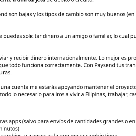
ación, pero sí es posible que nos pidan enviar una foto del
.
lipinas.
patible con todas estas redes/agentes/oficinas/compañías:
Filipinas.
lla en los grupos. Tal vez se ve eclipsada por las más usadas.
 dato erróneo