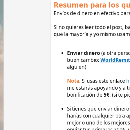
buen cambio:
WorldRemit
(este es
alguien)
Nota
: Si usas este enlace
https://w
me estarás apoyando y a ti también,
bonificación de
5€
. (si te piden m
Si tienes que enviar dinero a una 
harías con cualquier otra app , usa
mejor o uno de los mejores cambios
enviar tus primeros 200€, y a mi me
El mejor cambio para hacer trans
cantidades algo más grandes:
Wis
Enviar a tarjetas de Debito o créd
anteriores, pero además permite env
transacciones son rápidas y baratas
Esta app también permite pedir din
de emergencia. No olvides probarl
funciona bien.