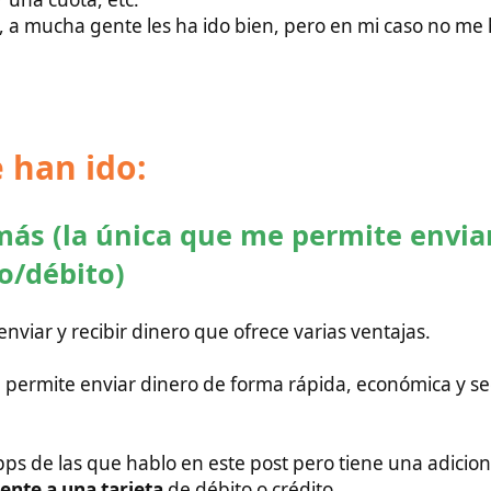
as que hablo en este post pero tiene una adicional, y es que
na tarjeta
de débito o crédito.
ajas y los tipos de cambio son muy buenos (en ocasiones los
licitar dinero a un amigo o familiar, lo cual puede ser útil en
cibir dinero internacionalmente. Lo mejor es probarla antes de
o funciona correctamente. Con Paysend tus transacciones
nta me estarás apoyando mantener el proyecto y a que pueda
esario para iros a vivir a Filipinas, trabajar, casaros, etc:
ps (salvo para envíos de cantidades grandes o enormes)
y a veces es la que mejor cambio tiene.