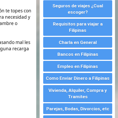
Charla en General
Bancos en Filipinas
Empleo en Filipinas
Como Enviar Dinero a Filipinas
Vivienda, Alquiler, Compra y
Tramites
Parejas, Bodas, Divorcios, etc
Montar un Negocio en
Filipinas
Visados para Filipinas