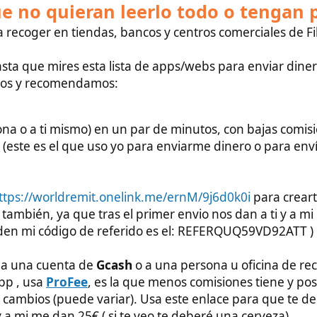
 el que uso yo para enviarme dinero o para envía dinero a
orldremit.onelink.me/ernM/9j6d0k0i
para crearte una cuenta,
 ya que tras el primer envio nos dan a ti y a mi una
i código de referido es el: REFERQUQ59VD92ATT )
cuenta de
Gcash
o a una persona u oficina de recogida como lo
ProFee
, es la que menos comisiones tiene y posiblemente el
 (puede variar). Usa este enlace para que te den 100€ tras
 dan 25€ ( si te veo te deberé una cerveza)
ferencia bancarias de grandes cantidades
a Filipinas si envías
e
(Tarda un par de días)
ito
: Esta App (
Paysend
) tiene las misma ventajas que las
iar dinero a una tarjeta de debito o crédito. Las
, el cambio es bueno y las comisiones bajas.
ero a un amigo o familiar, lo que siempre viene bien en caso
o antes de tener una emergencia, para asegurarte de que todo