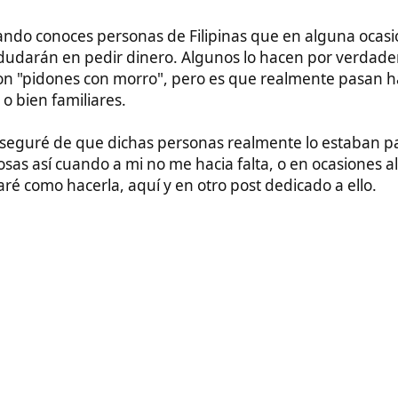
de que dichas personas realmente lo estaban pasando mal les
cuando a mi no me hacia falta, o en ocasiones alguna recarga
hacerla, aquí y en otro post dedicado a ello.
uieran leerlo todo o tengan prisa:
 en tiendas, bancos y centros comerciales de Filipinas.
 mires esta lista de apps/webs para enviar dinero a Filipinas y
ecomendamos:
ti mismo) en un par de minutos, con bajas comisiones y muy