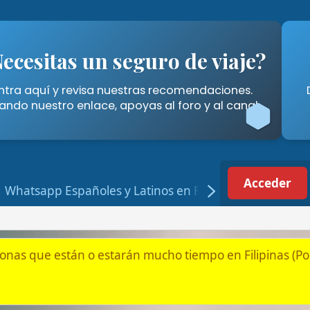
tas un seguro de viaje?
Cómo A
í y revisa nuestras recomendaciones.
Descubre las for
stro enlace, apoyas al foro y al canal.
Filipinas" 
Acceder
Registrarse
p Españoles y Latinos en Filipinas
tán o estarán mucho tiempo en Filipinas (Por jubilación, pareja
ro a Filipinas (o desde Filipinas)
nas (sirve para más países)