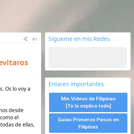
Sígueme en mis Redes
Enlaces importantes
Mis Vídeos de Filipinas
[Te lo explico todo]
Guías Primeros Pasos en
Filipinas
Seguros de viajes ¿Cual
escoger?
Requisitos para viajar a
Filipinas