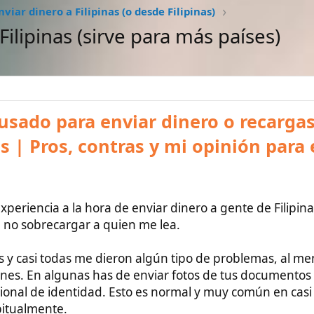
#1
 para enviar dinero o recargas
ros, contras y mi opinión para evitaros
a a la hora de enviar dinero a gente de Filipinas. Os lo voy a
ecargar a quien me lea.
odas me dieron algún tipo de problemas, al menos desde
algunas has de enviar fotos de tus documentos como el
identidad. Esto es normal y muy común en casi todas de ellas,
nte.
ces personas de Filipinas que en alguna ocasión te topes con
en pedir dinero. Algunos lo hacen por verdadera necesidad y
ones con morro", pero es que realmente pasan hambre o
amiliares.