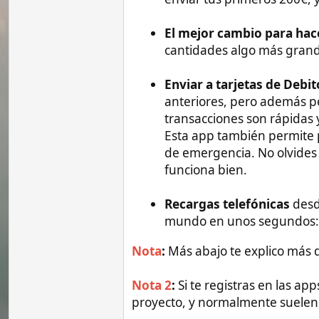
Recargas telefónicas
desde filipin
mundo en unos segundos:
Ding
Nota
:
Más abajo te explico más detalles 
Nota 2
:
Si te registras en las apps con 
proyecto, y normalmente suelen dar bonif
Nota 3
: Estoy investigando más opciones
Las que me dieron proble
La peor:
Una de las más famosas es
Western Uni
verificar mi cuenta y he seguido todos lo
aceptaron. Lo bueno es que es muy compl
soporte de ayuda si pasa algo a mi me pa
gusto.
Así que los he descartado para siempre