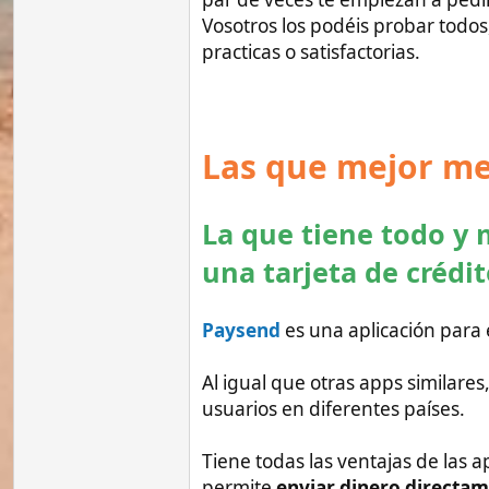
Tiene todas las ventajas de las apps de l
permite
enviar dinero directamente a u
Además, las comisiones de Paysend son b
mejores).
Otra cosa que me encanta es que puedes so
caso de alguna emergencia.
Es una excelente opción para enviar y re
necesitarla, para asegurarte de que tod
serán rápidas, económicas y seguras.
Si usas
este enlace
para hacerte una cue
dedicar más tiempo a explicaros todo lo nec
Pros:
Todas las ventajas de las otras ap
Envíos instantáneos (o en minutos)
Siempre tiene muy buenos cambios, 