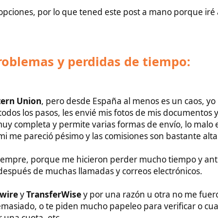
de muchas llamadas y correos electrónicos.
ransferWise
y por una razón u otra no me fueron bien, o me
o te piden mucho papeleo para verificar o cuando envías un
ta, etc.
a gente les ha ido bien, pero en mi caso no me han resultado
 ido:
la única que me permite enviar dinero a
ito)
recibir dinero que ofrece varias ventajas.
te enviar dinero de forma rápida, económica y segura a otros