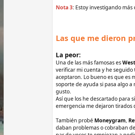
emergencia me dejaron tirados después 
También probé
Moneygram
,
Rewire
y
T
daban problemas o cobraban demasiado, 
par de veces te empiezan a pedir una cuo
Vosotros los podéis probar todos, a much
practicas o satisfactorias.
Las que mejor me han
La que tiene todo y más (
una tarjeta de crédito/déb
Paysend
es una aplicación para enviar y 
Al igual que otras apps similares, permi
usuarios en diferentes países.