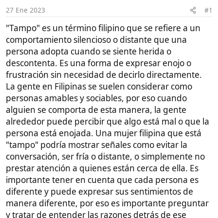
i
comportamiento silencioso o distante que una
c
persona adopta cuando se siente herida o
i
o
descontenta. Es una forma de expresar enojo o
frustración sin necesidad de decirlo directamente.
La gente en Filipinas se suelen considerar como
personas amables y sociables, por eso cuando
alguien se comporta de esta manera, la gente
alrededor puede percibir que algo está mal o que la
persona está enojada. Una mujer filipina que está
"tampo" podría mostrar señales como evitar la
conversación, ser fría o distante, o simplemente no
prestar atención a quienes están cerca de ella. Es
importante tener en cuenta que cada persona es
diferente y puede expresar sus sentimientos de
manera diferente, por eso es importante preguntar
y tratar de entender las razones detrás de ese
comportamiento.
Es importante tener en cuenta que, como todos los
términos culturales, el significado y la aplicación de
"tampo" pueden variar según el contexto y las