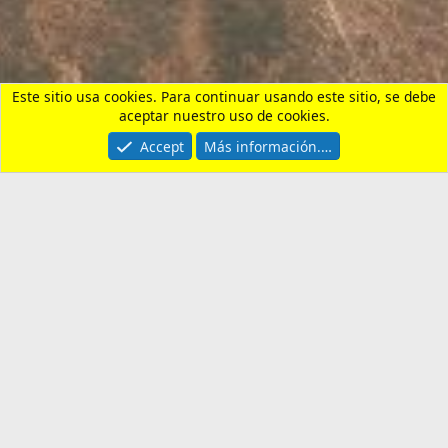
Parejas, Bodas, Divorcios, etc
Contactarnos
Términos y reglas
Privacy policy
Ayuda
Portal
R
S
S
®
Community platform by XenForo
© 2010-2026 XenForo Ltd.
¿Necesitas un seguro de
viaje?
Entra aquí y revisa nuestras
recomendaciones. Usando nuestro enlace,
apoyas al foro y al canal.