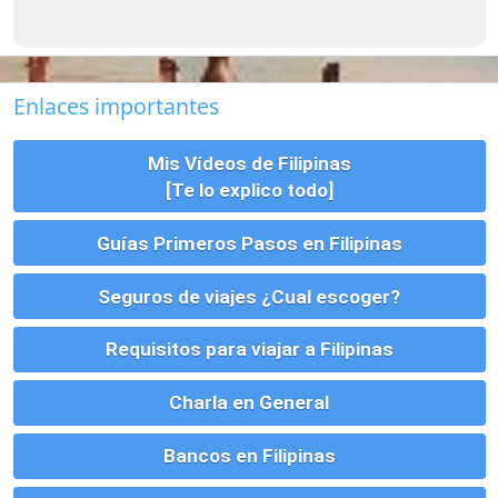
Charla en General
Bancos en Filipinas
Empleo en Filipinas
Como Enviar Dinero a Filipinas
Vivienda, Alquiler, Compra y Tramites
Parejas, Bodas, Divorcios, etc
Montar un Negocio en Filipinas
Visados para Filipinas