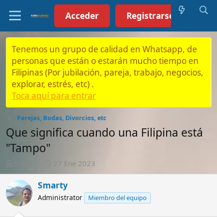
Acceder
Registrarse (Click aquí)
Tenemos un grupo de calidad en Whatsapp, de
personas que están o estarán mucho tiempo en
Filipinas (Por jubilación, pareja, trabajo, negocios,
explorar, estrés, etc) .
Toca aquí para entrar
Parejas, Bodas, Divorcios, etc
Que significa cuando una Filipina está
"Tampo"
A
F
Smarty
27 Ene 2023
u
e
t
c
Smarty
o
h
Administrator
Miembro del equipo
r
a
d
e
27 Ene 2023
#1
i
n
"Tampo" es un término filipino que se refiere a un