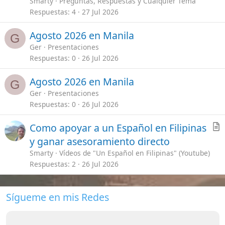
r
y ganar asesoramiento directo
t
Smarty
Vídeos de "Un Español en Filipinas" (Youtube)
i
Respuestas
2
26 Jul 2026
c
l
Sígueme en mis Redes
e
Enlaces importantes
Mis Vídeos de Filipinas
[Te lo explico todo]
Guías Primeros Pasos en Filipinas
Seguros de viajes ¿Cual escoger?
Requisitos para viajar a Filipinas