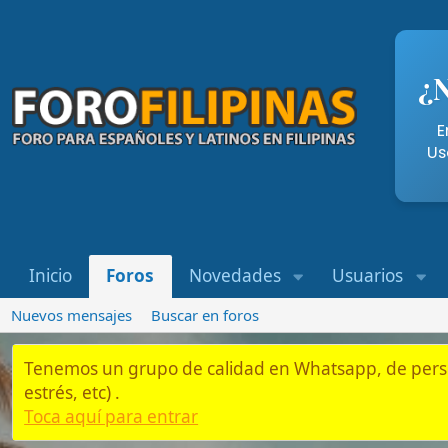
¿Necesi
Entra aqu
Usando nue
Inicio
Foros
Novedades
Usuarios
Whatsap
Nuevos mensajes
Buscar en foros
Tenemos un grupo de calidad en Whatsapp, de personas que es
estrés, etc) .
Toca aquí para entrar
Inicio
Foros
Residentes y Semi-Residentes en Filipinas
Bancos
Recomendaciones de Bancos en Filipina