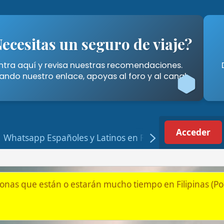
tas un seguro de viaje?
Cómo A
í y revisa nuestras recomendaciones.
Descubre las for
stro enlace, apoyas al foro y al canal.
Filipinas" 
Acceder
Registrarse
p Españoles y Latinos en Filipinas
tán o estarán mucho tiempo en Filipinas (Por jubilación, pareja
s para Españoles y Latinos