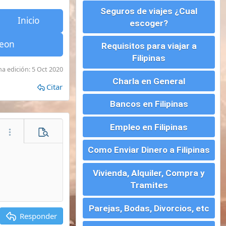
Charla en General
Bancos en Filipinas
Empleo en Filipinas
evia
Como Enviar Dinero a Filipinas
Vivienda, Alquiler, Compra y
Tramites
Parejas, Bodas, Divorcios, etc
Montar un Negocio en
Filipinas
Visados para Filipinas