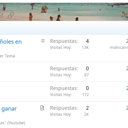
l
a
Respuestas
0
26 Jul 2026
G
d
Visitas Hoy
87
Ger
o
Respuestas
0
26 Jul 2026
G
Visitas Hoy
172
Ger
A
Respuestas
2
26 Jul 2026
G
r
Visitas Hoy
2K
Ger
t
ube)
i
c
l
e