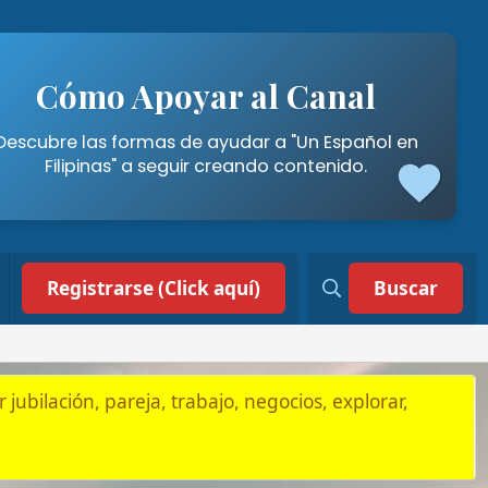
poyar al Canal
mas de ayudar a "Un Español en
a seguir creando contenido.
 (Click aquí)
Buscar
, trabajo, negocios, explorar,