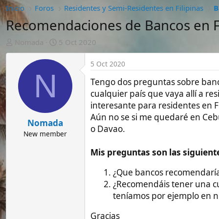
A
F
Nomada
5 Oct 2020
u
e
t
c
5 Oct 2020
o
h
N
r
a
Tengo dos preguntas sobre bancos Filipin
d
cualquier país que vaya allí a residir, p
e
interesante para residentes en Filipinas
i
Aún no se si me quedaré en Cebu o Bala
n
Nomada
o Davao.
i
New member
c
i
Mis preguntas son las siguientes:
o
¿Que bancos recomendaríais a Españ
¿Recomendáis tener una cuenta en 
teníamos por ejemplo en nuestro p
Gracias
Vídeos
Guías
Seg
Grupo Whatsapp