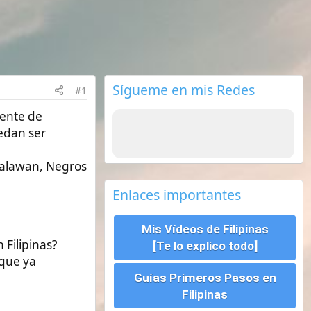
Sígueme en mis Redes
Enlaces importantes
Mis Vídeos de Filipinas
[Te lo explico todo]
Guías Primeros Pasos en
Filipinas
Seguros de viajes ¿Cual
escoger?
Requisitos para viajar a
Filipinas