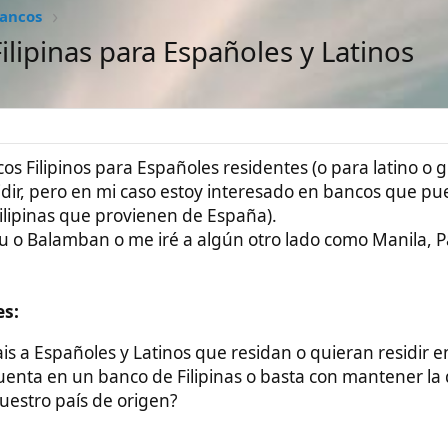
#1
os para Españoles residentes (o para latino o gente de
ero en mi caso estoy interesado en bancos que puedan ser
 que provienen de España).
mban o me iré a algún otro lado como Manila, Palawan, Negros
oles y Latinos que residan o quieran residir en Filipinas?
un banco de Filipinas o basta con mantener la que ya
aís de origen?
uro Recomendado
Guía Vivir en Filipinas
Inicio
Apoyar Proyecto
Patreon