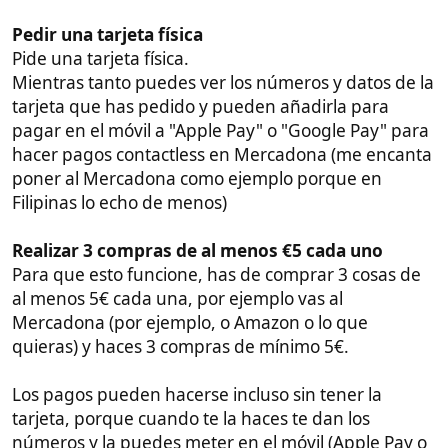
quieras) y haces 3 compras de mínimo 5€.
Los pagos pueden hacerse incluso sin tener la
tarjeta, porque cuando te la haces te dan los
números y la puedes meter en el móvil (Apple Pay o
Google Pay).
Por ejemplo si haces
3 compras
y pagas en el
Mercadona compras de 5€ o más ya funcionaría.
Lo he probado con un par de amigos, algunos
fueron rápidos y fue bien, pero a otros se les pasó el
plazo.
Un saludo
Vídeos
Guías
Seguro Recomendado
Guía Vivir en Filipinas
Inicio
Grupo Whatsapp
Apoyar Proyecto
Patreon