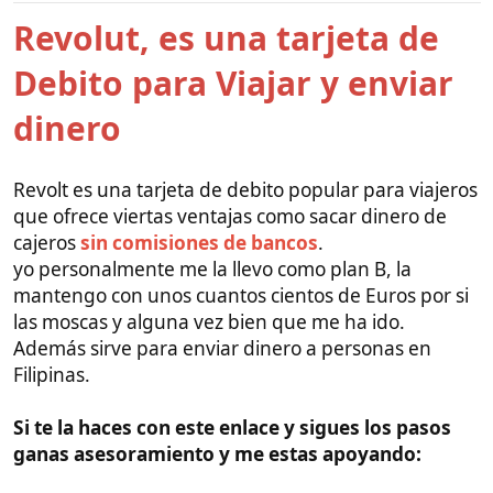
Debito para Viajar y enviar
i
o
dinero
Revolt es una tarjeta de debito popular para viajeros
que ofrece viertas ventajas como sacar dinero de
cajeros
sin comisiones de bancos
.
yo personalmente me la llevo como plan B, la
mantengo con unos cuantos cientos de Euros por si
las moscas y alguna vez bien que me ha ido.
Además sirve para enviar dinero a personas en
Filipinas.
Si te la haces con este enlace y sigues los pasos
ganas asesoramiento y me estas apoyando:
Si te haces una cuenta con Revolut con un enlace
que te mandaré por correo ( Pídeme el enlace
escribiéndome a
gameesp@gmail.com
)
Al comenzar el proceso tendrás acceso a mi
Whatsapp