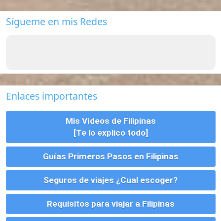
Vivienda, Alquiler, Compra y Tramites
Parejas, Bodas, Divorcios, etc
Montar un Negocio en Filipinas
Visados para Filipinas