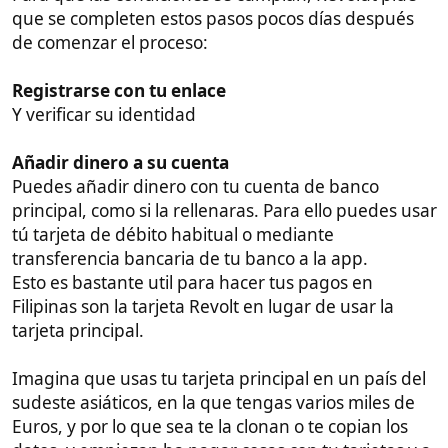
principal, como si la rellenaras. Para ello puedes usar
tú tarjeta de débito habitual o mediante
transferencia bancaria de tu banco a la app.
Esto es bastante util para hacer tus pagos en
Filipinas son la tarjeta Revolt en lugar de usar la
tarjeta principal.
Imagina que usas tu tarjeta principal en un país del
sudeste asiáticos, en la que tengas varios miles de
Euros, y por lo que sea te la clonan o te copian los
datos, y empiezan ha pagar cosas con tu tarjetas y a
llegarte pagos raros. Con la Revolut, si te la clonan
está protegida, y además hace de muro
intermediario entre mi tarjeta y los pagos en sitios
que no me causen confianza.
Por ejemplo, que quiero hacer un Pedido en Lazada
o Temu de 100€ o quiero pagar un Hotel en Agoda o
Booking por valor de unos 100€, lo que hago es
meter en la revolut 150€, y pago con ella, como si
fuera un monedero electrónico, y siempre la tengo
con menos de 300€, por si hay una filtración, que