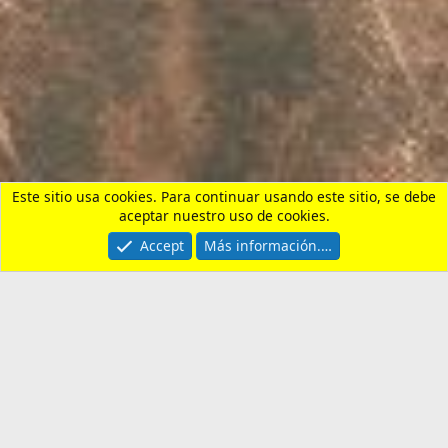
Bancos
Contactarnos
Términos y reglas
Privacy policy
Ayuda
Portal
R
S
S
®
Community platform by XenForo
© 2010-2026 XenForo Ltd.
¿Necesitas un seguro de
viaje?