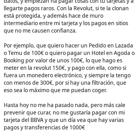
eso sea lo máximo que me puedan coger.
Hasta hoy no me ha pasado nada, pero más cale
prevenir que curar, no me gustaría pagar con mi
tarjeta del BBVA y que un día vea que hay varias
pagos y transferencias de 1000€
Pedir una tarjeta física
Pide una tarjeta física.
Mientras tanto puedes ver los números y datos de la
tarjeta que has pedido y pueden añadirla para
pagar en el móvil a "Apple Pay" o "Google Pay" para
hacer pagos contactless en Mercadona (me encanta
poner al Mercadona como ejemplo porque en
Filipinas lo echo de menos)
Realizar 3 compras de al menos €5 cada uno
Para que esto funcione, has de comprar 3 cosas de
al menos 5€ cada una, por ejemplo vas al
Mercadona (por ejemplo, o Amazon o lo que