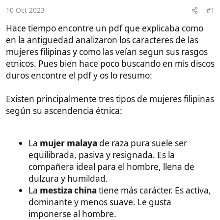
i
en la antiguedad analizaron los caracteres de las
c
mujeres filipinas y como las veían segun sus rasgos
i
o
etnicos. Pues bien hace poco buscando en mis discos
duros encontre el pdf y os lo resumo:
Existen principalmente tres tipos de mujeres filipinas
según su ascendencia étnica:
La
mujer malaya
de raza pura suele ser
equilibrada, pasiva y resignada. Es la
compañera ideal para el hombre, llena de
dulzura y humildad.
La
mestiza china
tiene más carácter. Es activa,
dominante y menos suave. Le gusta
imponerse al hombre.
La
mestiza española
se acerca más a la
malaya, pero con más rebeldía y espíritu de
lucha. Es menos complaciente.
Vídeos
Guías