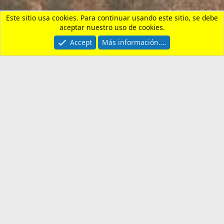
Contactarnos
Términos y reglas
Privacy policy
Ayuda
Portal
R
S
S
®
Community platform by XenForo
© 2010-2026 XenForo Ltd.
¿Necesitas un seguro de
viaje?
Entra aquí y revisa nuestras
recomendaciones. Usando nuestro enlace,
apoyas al foro y al canal.
Cómo Apoyar al Canal