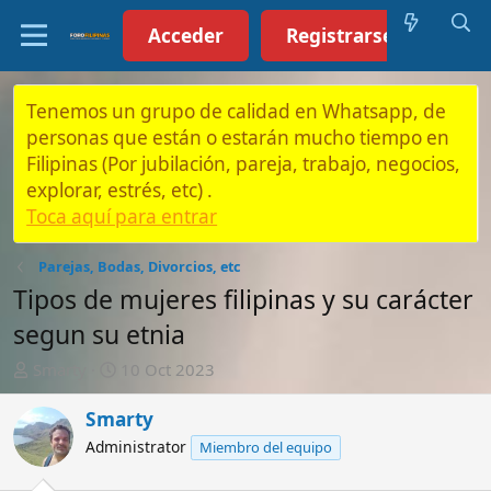
Acceder
Registrarse (Click aquí)
Tenemos un grupo de calidad en Whatsapp, de
personas que están o estarán mucho tiempo en
Filipinas (Por jubilación, pareja, trabajo, negocios,
explorar, estrés, etc) .
Toca aquí para entrar
Parejas, Bodas, Divorcios, etc
Tipos de mujeres filipinas y su carácter
segun su etnia
A
F
Smarty
10 Oct 2023
u
e
t
c
Smarty
o
h
Administrator
Miembro del equipo
r
a
d
e
10 Oct 2023
#1
i
n
Hace tiempo encontre un pdf que explicaba como