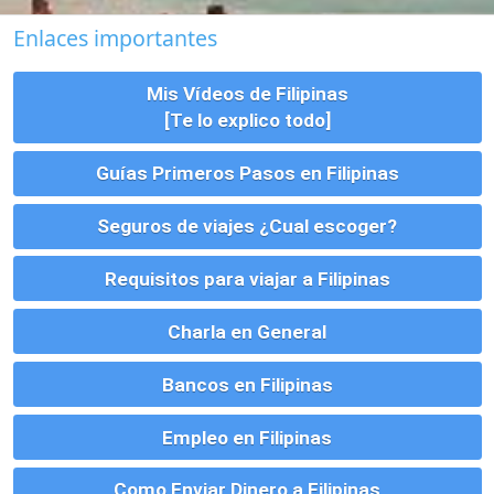
Bancos en Filipinas
Empleo en Filipinas
Como Enviar Dinero a Filipinas
Vivienda, Alquiler, Compra y Tramites
Parejas, Bodas, Divorcios, etc
Montar un Negocio en Filipinas
Visados para Filipinas