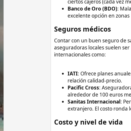
Sanitas Internacional
: Permite ma
extranjero. El costo ronda los 150 
Costo y nivel de vida​
En términos generales, Filipinas ofrece 
España. Algunos precios de referencia en 
Alquiler de apartamento pequeño: 
Comida en restaurante económico: 
Transporte público: pocos centavos
Cuidados médicos básicos: muy asequ
Por supuesto, en áreas más exclusivas co
Europa. Quien busque ahorrar debe evita
En el interior y zonas menos desarrollad
ejemplo, comer en un restaurante puede 
Seguridad personal​