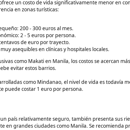
 relativamente seguro, también presenta sus riesgos. La
randes ciudades como Manila. Se recomienda precaución al
r salir de noche y mantener pertenencias de valor ocultas.
a islamista, se desaconseja viajar como turista occidental. Es
locales de confianza.
antenerse alerta en zonas poco familiares es la mejor manera
idad y hospitalidad. Sin embargo, esto no significa que no
e tratándose de extranjeros con más recursos. Se recomienda
dos o contactos online. Rechazar educadamente.
s sospechosamente rápidas. Tomarse tiempo para conocer
de nuevos conocidos. Puede ser una trampa para obtener algo a