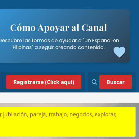
poyar al Canal
mas de ayudar a "Un Español en
a seguir creando contenido.
 (Click aquí)
Buscar
, trabajo, negocios, explorar,