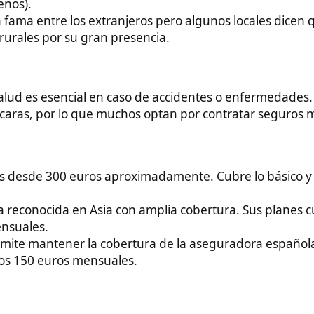
ntener la cobertura de la aseguradora española en el
euros mensuales.
un costo de vida significativamente menor en comparación a
zonas turísticas:
200 - 300 euros al mes.
2 - 5 euros por persona.
 de euro por trayecto.
ibles en clínicas y hospitales locales.
mo Makati en Manila, los costos se acercan más a los de
r estos barrios.
as como Mindanao, el nivel de vida es todavía menor. Por
costar 1 euro por persona.