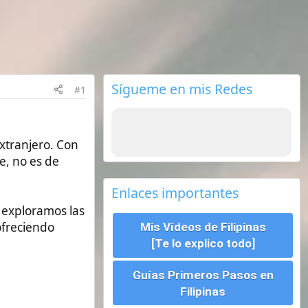
Sígueme en mis Redes
Enlaces importantes
Mis Vídeos de Filipinas
[Te lo explico todo]
Guías Primeros Pasos en
Filipinas
Seguros de viajes ¿Cual
escoger?
Requisitos para viajar a
Filipinas