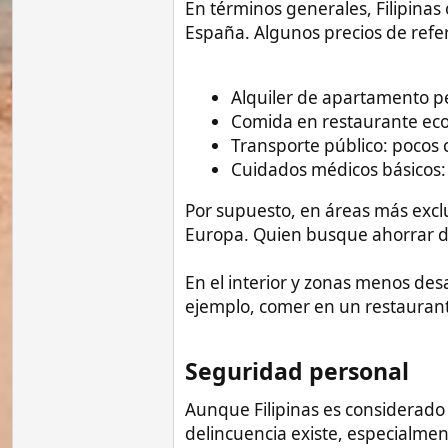
Aunque Filipinas es considerado un país
delincuencia existe, especialmente en g
visitar barrios de mala reputación, evita
En el sur del país donde opera la guerrill
mejor contar con el apoyo de residentes 
En general, aplicar el sentido común y m
de evitar incidentes.
Relacionarse con los locales​
Los filipinos son conocidos por su amabil
existan intereses ocultos, especialment
precaución con:
Peticiones de dinero de desconoci
Proposiciones románticas/sexuale
realmente a la persona.
Gestos excesivos de hospitalidad 
cambio.