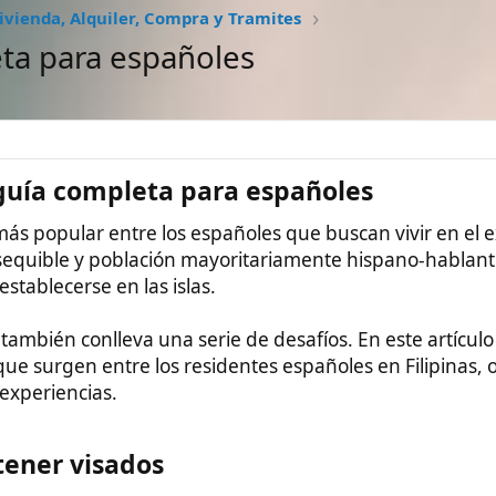
#1
completa para españoles​
lar entre los españoles que buscan vivir en el extranjero. Con
le y población mayoritariamente hispano-hablante, no es de
se en las islas.
conlleva una serie de desafíos. En este artículo exploramos las
en entre los residentes españoles en Filipinas, ofreciendo
cias.
visados​
nfrentan los españoles es conseguir un empleo y tramitar el
entrar al país con una visa de turista y luego buscar trabajo,
oceso del visado una vez contratado al extranjero.
cial Resident Retiree's Visa) si tienes más de 50 años y cumples
. Esta permite residencia permanente sin necesidad de un