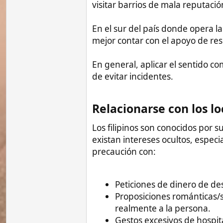
Estafas comunes del estilo "Hola am
pidiendo dinero.
Con paciencia y una mentalidad abierta, 
entre culturas.
Oportunidades de negocio​
Filipinas ofrece interesantes oportunid
emprendedor. Algunas ideas de negocios
Tienda de productos españoles com
insatisfecha de expatriados.
Panadería estilo español. El pan loc
Servicios gastronómicos como food 
Escuelas para enseñar español o i
Agencia de viajes especializada en
Restaurantes temáticos como de co
Comprar viviendas baratas y alquil
El desafío principal es adaptarse a la idio