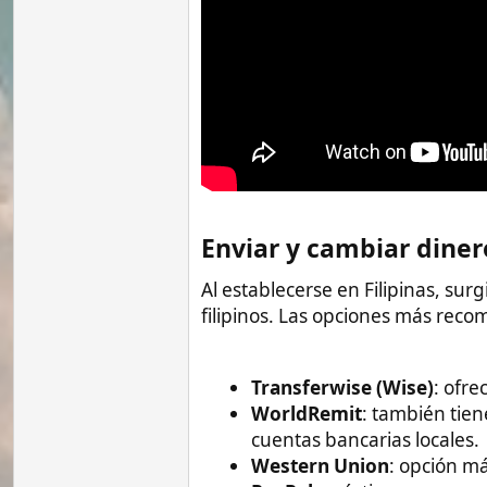
Enviar y cambiar dinero​
Al establecerse en Filipinas, surgirá la 
filipinos. Las opciones más recomendada
Transferwise (Wise)
: ofrece tipos
WorldRemit
: también tiene bajos 
cuentas bancarias locales.
Western Union
: opción más cara p
PayPal
: práctico para compras por 
En Filipinas se puede cambiar dinero en 
comerciales. Retirar efectivo con tarjeta
altas comisiones.
Abrir una cuenta bancaria​
Para estancias prolongadas, conviene ab
por residentes españoles: