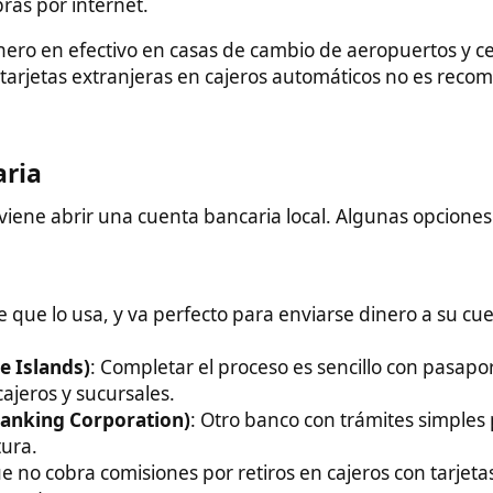
sa, y va perfecto para enviarse dinero a su cuenta desde
s)
: Completar el proceso es sencillo con pasaporte al día.
 sucursales.
Corporation)
: Otro banco con trámites simples para
ra comisiones por retiros en cajeros con tarjetas extranjeras en
tre los extranjeros pero algunos locales dicen que es una
por su gran presencia.
sencial en caso de accidentes o enfermedades. Las
por lo que muchos optan por contratar seguros médicos
 300 euros aproximadamente. Cubre lo básico y tiene buena
ida en Asia con amplia cobertura. Sus planes cuestan
.