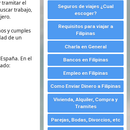
Charla en General
Bancos en Filipinas
Empleo en Filipinas
Como Enviar Dinero a Filipinas
Vivienda, Alquiler, Compra y
Tramites
Parejas, Bodas, Divorcios, etc
Montar un Negocio en
Filipinas
Visados para Filipinas