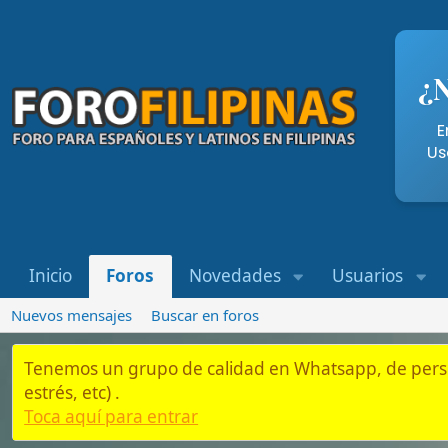
¿Necesi
Entra aqu
Usando nue
Inicio
Foros
Novedades
Usuarios
Whatsap
Nuevos mensajes
Buscar en foros
Tenemos un grupo de calidad en Whatsapp, de personas que es
estrés, etc) .
Toca aquí para entrar
Inicio
Foros
Residentes y Semi-Residentes en Filipinas
Vivienda, 
Vivir en Filipinas: Una guía completa p