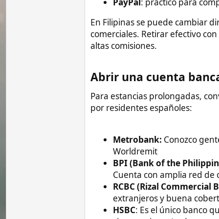
Metrobank:
Conozco gente que lo u
Worldremit
BPI (Bank of the Philippine Island
Cuenta con amplia red de cajeros y
RCBC (Rizal Commercial Banking 
extranjeros y buena cobertura.
HSBC
: Es el único banco que no cob
ciertos cajeros (cada vez menos).
Banco de Oro (BDO)
: Mala fama en
excelente opción en zonas rurales 
Seguros médicos​
Contar con un buen seguro de salud es e
aseguradoras locales suelen ser caras, 
internacionales como:
IATI
: Ofrece planes anuales desde
relación calidad-precio.
Pacific Cross
: Aseguradora reconoc
alrededor de 100 euros mensuales