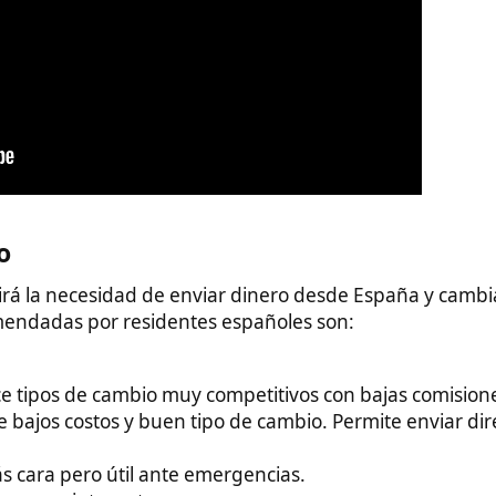
necesidad de enviar dinero desde España y cambiarlo a pesos
s por residentes españoles son:
 de cambio muy competitivos con bajas comisiones.
costos y buen tipo de cambio. Permite enviar directamente a
ero útil ante emergencias.
internet.
efectivo en casas de cambio de aeropuertos y centros
s extranjeras en cajeros automáticos no es recomendable por las
rir una cuenta bancaria local. Algunas opciones recomendadas