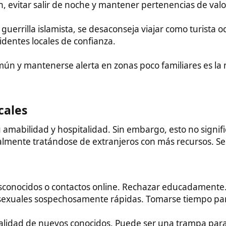
igo, soy el príncipe nigeriano...". No caer en engaños obvios
es posible entablar amistades genuinas y relaciones sinceras
ades de emprendimiento para españoles con espíritu
 propuestas por residentes españoles:
o jamón, queso, vino, aceite de oliva. Hay demanda
al es de calidad inferior al europeo.
trucks de paella y tapas. Combinar con cervezas españolas.
nglés. El conocimiento de idiomas tiene gran demanda.
 atraer turismo español. Ofrecer paquetes personalizados.
mida mexicana, muy escasos en el país.
arlas mediante Airbnb
sincrasia local y evitar la burocracia excesiva. Con paciencia y