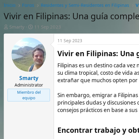
A
F
Smarty
11 Sep 2023
u
e
t
c
11 Sep 2023
o
h
r
a
Vivir en Filipinas: Una guía 
d
e
Filipinas es un destino cada vez más popu
i
su clima tropical, costo de vida asequib
n
Smarty
extrañar que muchos opten por establecer
i
Administrator
c
Miembro del
Sin embargo, emigrar a Filipinas también 
i
equipo
o
principales dudas y discusiones que surg
consejos prácticos en base a sus experien
Encontrar trabajo y obtener 
Uno de los primeros retos a los que se e
visado correspondiente. Lo más común es 
ya que muchas empresas ayudan con el pr
Otra opción es solicitar la visa SRRV (Spe
con los requisitos de ingresos o ahorros