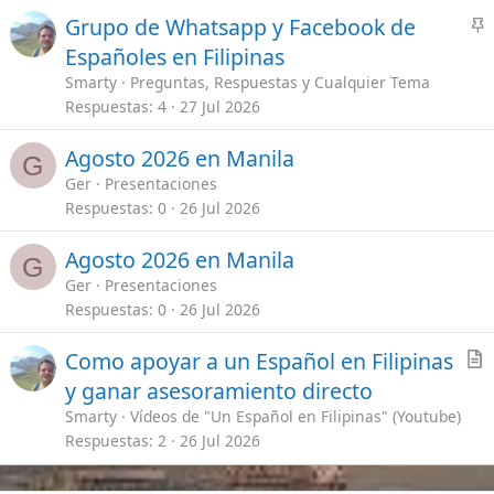
Respuestas
0
26 Jul 2026
A
Como apoyar a un Español en Filipinas
r
y ganar asesoramiento directo
t
Smarty
Vídeos de "Un Español en Filipinas" (Youtube)
i
Respuestas
2
26 Jul 2026
c
l
Sígueme en mis Redes
e
Enlaces importantes
Mis Vídeos de Filipinas
[Te lo explico todo]
Guías Primeros Pasos en Filipinas