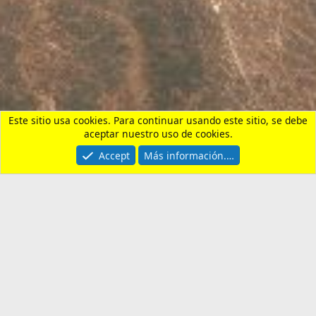
Vivienda, Alquiler, Compra y Tramites
Contactarnos
Términos y reglas
Privacy policy
Ayuda
Portal
R
S
S
®
Community platform by XenForo
© 2010-2026 XenForo Ltd.
¿Necesitas un seguro de
viaje?
Entra aquí y revisa nuestras