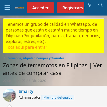
Acceder
Registrarse (Click aquí)
Tenemos un grupo de calidad en Whatsapp, de
personas que están o estarán mucho tiempo en
Filipinas (Por jubilación, pareja, trabajo, negocios,
explorar, estrés, etc) .
Toca aquí para entrar
Vivienda, Alquiler, Compra y Tramites
Zonas de terremotos en Filipinas | Ver
antes de comprar casa
A
F
Smarty
25 Dic 2020
u
e
t
c
Smarty
o
h
Administrator
Miembro del equipo
r
a
d
e
25 Dic 2020
#1
i
n
Antes de comprar una casa en Filipinas, debemos