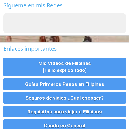
Seguros de viajes ¿Cual escoger?
Requisitos para viajar a Filipinas
Charla en General
Bancos en Filipinas
Empleo en Filipinas
Como Enviar Dinero a Filipinas
Vivienda, Alquiler, Compra y Tramites
Parejas, Bodas, Divorcios, etc
Montar un Negocio en Filipinas
Visados para Filipinas