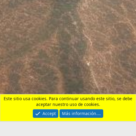
Inicio
Contactarnos
Términos y reglas
Privacy policy
Ayuda
Portal
R
S
S
®
Community platform by XenForo
© 2010-2026 XenForo Ltd.