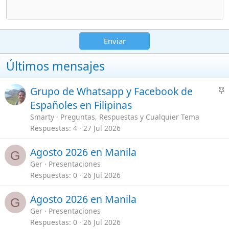
A
Grupo de Whatsapp y Facebook de
n
Españoles en Filipinas
c
Smarty
Preguntas, Respuestas y Cualquier Tema
l
Respuestas
4
27 Jul 2026
a
d
Agosto 2026 en Manila
G
o
Ger
Presentaciones
Respuestas
0
26 Jul 2026
Agosto 2026 en Manila
G
Ger
Presentaciones
Respuestas
0
26 Jul 2026
A
Como apoyar a un Español en Filipinas
r
y ganar asesoramiento directo
t
Smarty
Vídeos de "Un Español en Filipinas" (Youtube)
i
Respuestas
2
26 Jul 2026
c
l
Sígueme en mis Redes
e