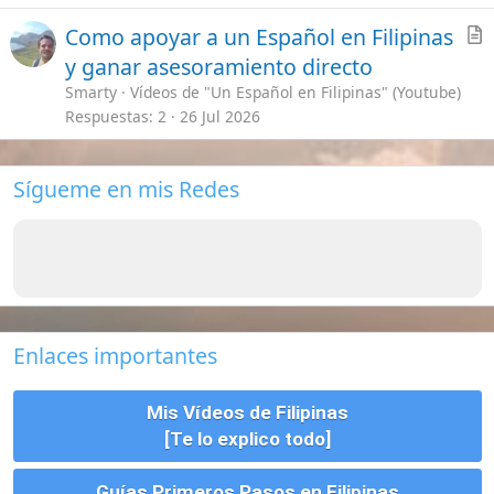
Enlaces importantes
Mis Vídeos de Filipinas
[Te lo explico todo]
Guías Primeros Pasos en Filipinas
Seguros de viajes ¿Cual escoger?
Requisitos para viajar a Filipinas
Charla en General
Bancos en Filipinas
Empleo en Filipinas