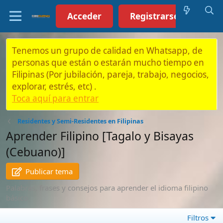
Acceder
Registrarse (Click aquí)
Tenemos un grupo de calidad en Whatsapp, de
personas que están o estarán mucho tiempo en
Filipinas (Por jubilación, pareja, trabajo, negocios,
explorar, estrés, etc) .
Toca aquí para entrar
Residentes y Semi-Residentes en Filipinas
Aprender Filipino [Tagalo y Bisayas
(Cebuano)]
Publicar tema
Palabras, frases y consejos para aprender el idioma filipino
básico
Filtros