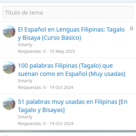
A
El Español en Lenguas Filipinas: Tagalo
n
y Bisaya (Curso Básico)
c
Smarty
l
Respuestas
0
10 May 2025
a
d
100 palabras Filipinas (Tagalo) que
o
suenan como en Español (Muy usadas)
Smarty
Respuestas
0
19 Oct 2024
51 palabras muy usadas en Filipinas [En
Tagalo y Bisayas]
Smarty
Respuestas
0
19 Oct 2024
Últimos mensajes
A
Grupo de Whatsapp y Facebook de
n
Españoles en Filipinas
c
Smarty
Preguntas, Respuestas y Cualquier Tema
l
Respuestas
4
27 Jul 2026