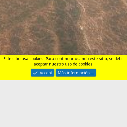
Residentes y Semi-Residentes en Filipinas
Contactarnos
Términos y reglas
Privacy policy
Ayuda
Portal
R
S
S
®
Community platform by XenForo
© 2010-2026 XenForo Ltd.
¿Necesitas un seguro de
viaje?