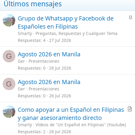
a
d
Agosto 2026 en Manila
G
o
Ger
Presentaciones
Respuestas
0
26 Jul 2026
Agosto 2026 en Manila
G
Ger
Presentaciones
Respuestas
0
26 Jul 2026
A
Como apoyar a un Español en Filipinas
r
y ganar asesoramiento directo
t
Smarty
Vídeos de "Un Español en Filipinas" (Youtube)
i
Respuestas
2
26 Jul 2026
c
l
Sígueme en mis Redes
e