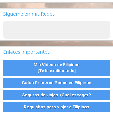
Enlaces importantes
Mis Vídeos de Filipinas
[Te lo explico todo]
Guías Primeros Pasos en Filipinas
Seguros de viajes ¿Cual escoger?
Requisitos para viajar a Filipinas
Charla en General
Bancos en Filipinas
Empleo en Filipinas
Como Enviar Dinero a Filipinas
Vivienda, Alquiler, Compra y Tramites
Parejas, Bodas, Divorcios, etc