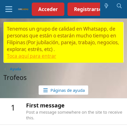
Acceder
Registrarse (Click aquí)
Tenemos un grupo de calidad en Whatsapp, de
personas que están o estarán mucho tiempo en
Filipinas (Por jubilación, pareja, trabajo, negocios,
explorar, estrés, etc) .
Toca aquí para entrar
Ayuda
Trofeos
Páginas de ayuda
First message
1
Post a message somewhere on the site to receive
this.
Somebody likes you
2
Somebody out there reacted positively to one of
your messages. Keep posting like that for more!