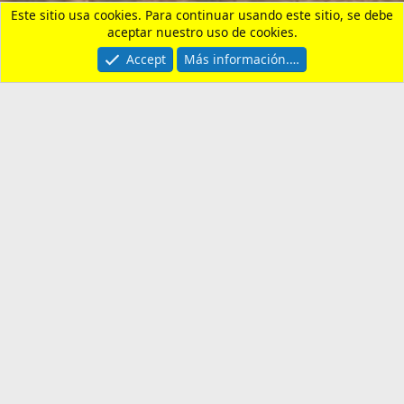
Contactarnos
Términos y reglas
Privacy policy
Ayuda
Portal
R
S
S
®
Community platform by XenForo
© 2010-2026 XenForo Ltd.
¿Necesitas un seguro de
viaje?
Entra aquí y revisa nuestras
recomendaciones. Usando nuestro enlace,
apoyas al foro y al canal.
Cómo Apoyar al Canal
Descubre las formas de ayudar a "Un Español
en Filipinas" a seguir creando contenido.