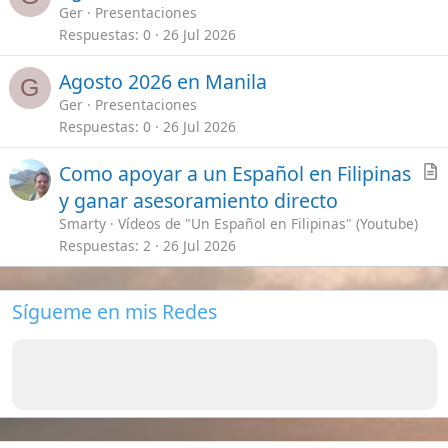
t
Smarty
Vídeos de "Un Español en Filipinas" (Youtube)
i
Respuestas
2
26 Jul 2026
c
l
Sígueme en mis Redes
e
Enlaces importantes
Mis Vídeos de Filipinas
[Te lo explico todo]
Guías Primeros Pasos en Filipinas
Seguros de viajes ¿Cual escoger?
Requisitos para viajar a Filipinas