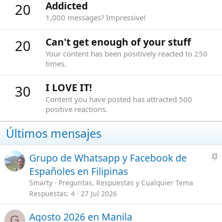
I LOVE IT!
30
Content you have posted has attracted 500
positive reactions.
Últimos mensajes
A
Grupo de Whatsapp y Facebook de
n
Españoles en Filipinas
c
Smarty
Preguntas, Respuestas y Cualquier Tema
l
Respuestas
4
27 Jul 2026
a
d
Agosto 2026 en Manila
G
o
Ger
Presentaciones
Respuestas
0
26 Jul 2026
Agosto 2026 en Manila
G
Ger
Presentaciones
Respuestas
0
26 Jul 2026
A
Como apoyar a un Español en Filipinas
r
y ganar asesoramiento directo